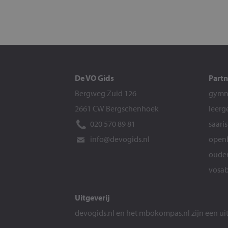
De VO Gids
Partn
Bergweg Zuid 126
gymna
2661 CW Bergschenhoek
leerg
020 570 89 81
saari
info@devogids.nl
openb
ouder
vosab
Uitgeverij
devogids.nl
en het
mbokompas.nl
zijn een u