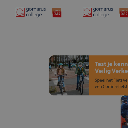
Test je kenn
Veilig Verke
Speel het Fiets Ve
een Cortina-fiets!