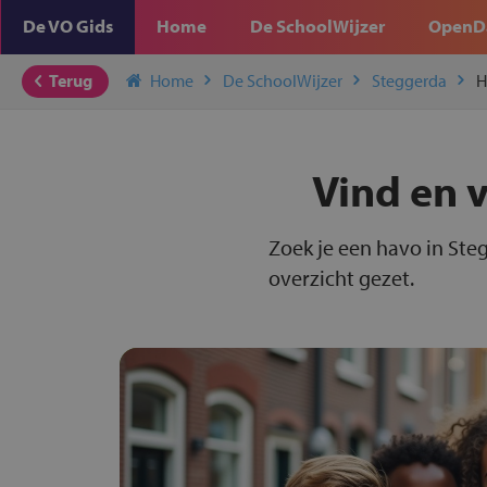
De VO Gids
Home
De SchoolWijzer
OpenD
Terug
Home
De SchoolWijzer
Steggerda
H
Vind en v
Zoek je een havo in Ste
overzicht gezet.