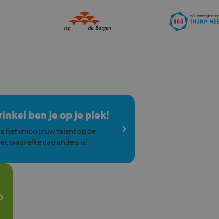
winkel ben je op je plek!
a het vmbo jouw talent op de
er, waar elke dag anders is!