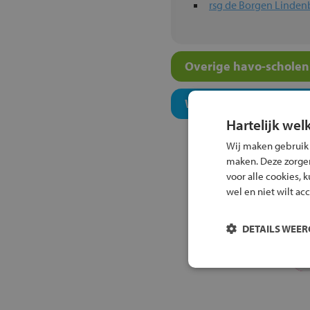
rsg de Borgen Linden
Overige havo-scholen 
Welk onderwijsconcept
Hartelijk wel
Wij maken gebruik
maken. Deze zorgen 
voor alle cookies, 
wel en niet wilt ac
DETAILS WEE