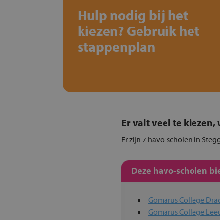
Hulp nodig bij het
kiezen? Gebruik het
stappenplan
Er valt veel te kiezen
Er zijn 7 havo-scholen in Steg
Deze havo-scholen bie
Gomarus College Dra
Gomarus College Le