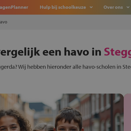
agenPlanner
Hulp bij schoolkeuze
Over ons
avo
ergelijk een havo in
Steg
ggerda? Wij hebben hieronder alle havo-scholen in Ste