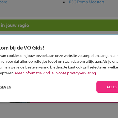
borg
RSG Tromp Meesters
in jouw regio
 past bij jou?
kom bij de VO Gids!
 van cookies om jouw bezoek aan onze website zo soepel en aangenaam
ervoor dat alles op rolletjes loopt en staan daarom altijd aan. Als je ons
kunnen we je de beste ervaring bieden. Je kunt ook zelf selecteren welke
cepteren.
Meer informatie vind je in onze privacyverklaring.
Inschrijven?
Alle informatie om je kind aan te melden bij
RGEVEN
ALLES
een middelbare school.