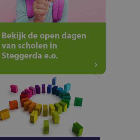
Bekijk de open dagen
van scholen in
Steggerda e.o.