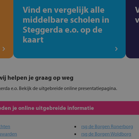
Vind en vergelijk alle
middelbare scholen in
Steggerda e.o. op de
kaart
, wij helpen je graag op weg
gerda e.o. Bekijk de uitgebreide online presentatiepagina.
den je online uitgebreide informatie
chten
rsg de Borgen Ronerborg
euwarden
rsg de Borgen Woldborg