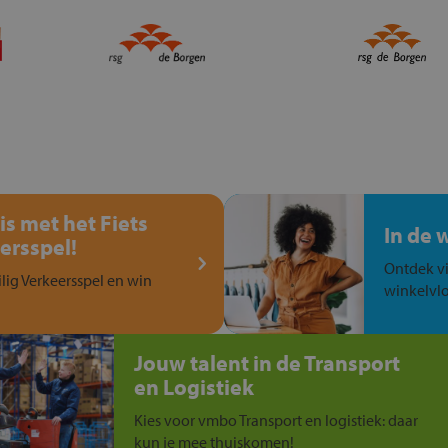
is met het Fiets
In de 
ersspel!
Ontdek vi
ilig Verkeersspel en win
winkelvlo
Jouw talent in de Transport
en Logistiek
Kies voor vmbo Transport en logistiek: daar
kun je mee thuiskomen!