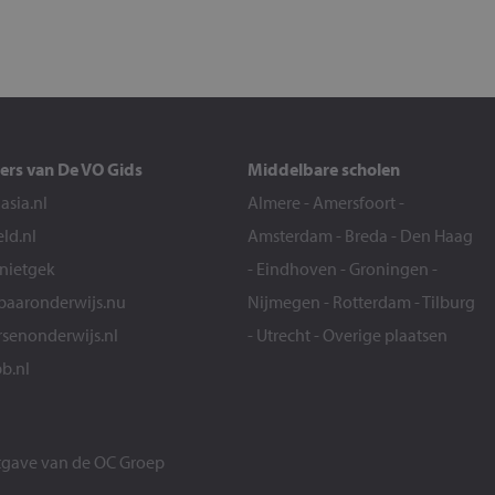
ers van De VO Gids
Middelbare scholen
sia.nl
Almere
-
Amersfoort
-
eld.nl
Amsterdam
-
Breda
-
Den Haag
snietgek
-
Eindhoven
-
Groningen
-
aaronderwijs.nu
Nijmegen
-
Rotterdam
-
Tilburg
senonderwijs.nl
-
Utrecht
-
Overige plaatsen
b.nl
itgave van de
OC Groep