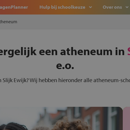
agenPlanner
Hulp bij schoolkeuze
Over ons
theneum
ergelijk een atheneum in
e.o.
Slijk Ewijk? Wij hebben hieronder alle atheneum-schol