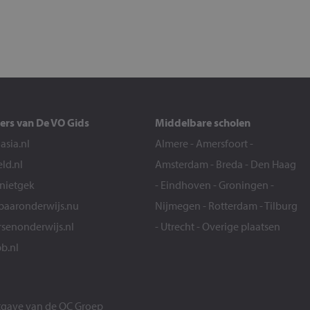
ers van De VO Gids
Middelbare scholen
sia.nl
Almere
-
Amersfoort
-
eld.nl
Amsterdam
-
Breda
-
Den Haag
snietgek
-
Eindhoven
-
Groningen
-
aaronderwijs.nu
Nijmegen
-
Rotterdam
-
Tilburg
senonderwijs.nl
-
Utrecht
-
Overige plaatsen
b.nl
itgave van de
OC Groep