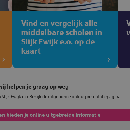
Vind en vergelijk alle
middelbare scholen in
Slijk Ewijk e.o. op de
kaart
, wij helpen je graag op weg
 Slijk Ewijk e.o. Bekijk de uitgebreide online presentatiepagina.
n bieden je online uitgebreide informatie