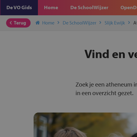
De VO Gids
Home
De SchoolWijzer
OpenD
Terug
Home
De SchoolWijzer
Slijk Ewijk
A
Vind en v
Zoek je een atheneum in 
in een overzicht gezet.