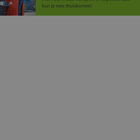
kun je mee thuiskomen!