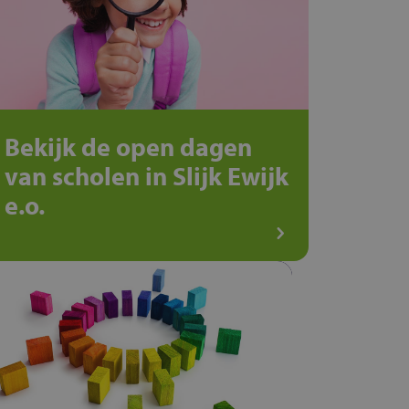
Bekijk de open dagen
van scholen in Slijk Ewijk
e.o.