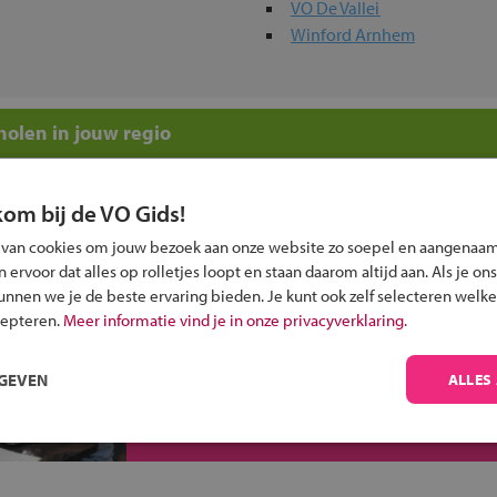
VO De Vallei
Winford Arnhem
olen in jouw regio
 past bij jou?
kom bij de VO Gids!
 van cookies om jouw bezoek aan onze website zo soepel en aangenaam
ervoor dat alles op rolletjes loopt en staan daarom altijd aan. Als je ons
kunnen we je de beste ervaring bieden. Je kunt ook zelf selecteren welke
cepteren.
Meer informatie vind je in onze privacyverklaring.
Inschrijven?
RGEVEN
ALLES
Alle informatie om je kind aan te melden bij
een middelbare school.