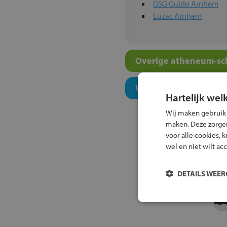
GSG Guido Arnhem
Luzac Arnhem
Overige atheneum-sch
Welk onderwijsconcept
Hartelijk wel
Wij maken gebruik
maken. Deze zorgen 
voor alle cookies, 
wel en niet wilt ac
DETAILS WEE