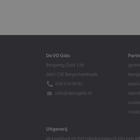
De VO Gids
Partn
Bergweg Zuid 126
gymna
2661 CW Bergschenhoek
leerg
020 570 89 81
saari
info@devogids.nl
openb
ouder
vosab
Uitgeverij
devogids.nl
en het
mbokompas.nl
zijn een u