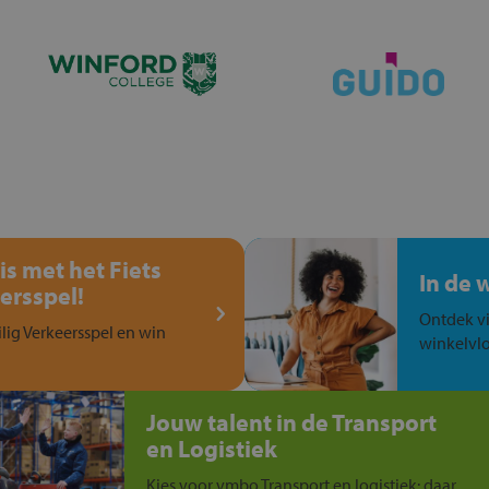
is met het Fiets
In de 
ersspel!
Ontdek vi
ilig Verkeersspel en win
winkelvlo
Jouw talent in de Transport
en Logistiek
Kies voor vmbo Transport en logistiek: daar