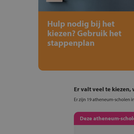
Hulp nodig bij het
kiezen? Gebruik het
stappenplan
Er valt veel te kiezen
Er zijn 19 atheneum-scholen in
Deze atheneum-schole