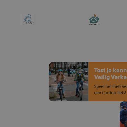
Test je kenn
Veilig Verke
Speel het Fiets Ve
een Cortina-fiets!