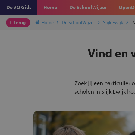
De VO Gids
Home
De SchoolWijzer
OpenD
Terug
Home
De SchoolWijzer
Slijk Ewijk
P
Vind en v
Zoek jij een particulier 
scholen in Slijk Ewijk he