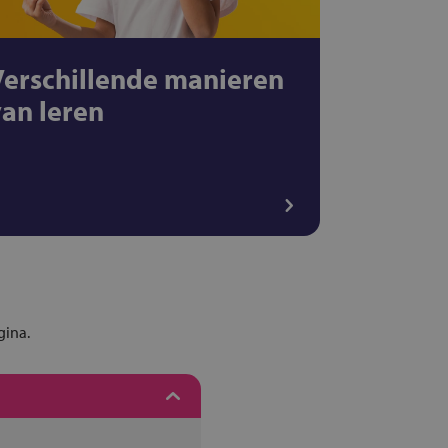
Verschillende manieren
van leren
gina.