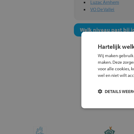
Luzac Arnhem
VO De Vallei
Welk niveau past bij j
Hartelijk wel
Wij maken gebruik
maken. Deze zorgen 
voor alle cookies, 
wel en niet wilt ac
DETAILS WEE