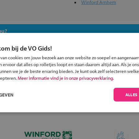
Winford Arnhem
ou?
kom bij de VO Gids!
 van cookies om jouw bezoek aan onze website zo soepel en aangenaam
ervoor dat alles op rolletjes loopt en staan daarom altijd aan. Als je ons
kunnen we je de beste ervaring bieden. Je kunt ook zelf selecteren welke
Inschrijven?
cepteren.
Meer informatie vind je in onze privacyverklaring.
Alle informatie om je kind aan te melden bij
een middelbare school.
RGEVEN
ALLES