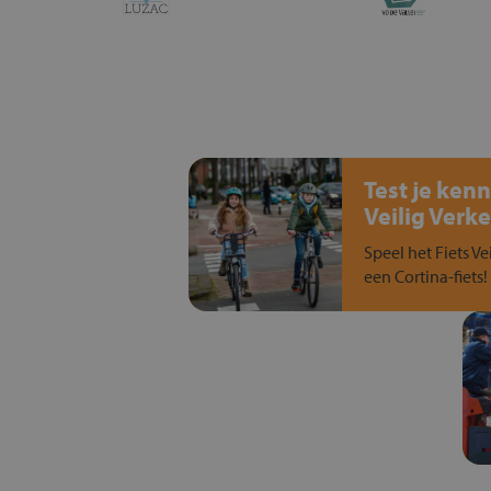
Test je kenn
Veilig Verke
Speel het Fiets Ve
een Cortina-fiets!