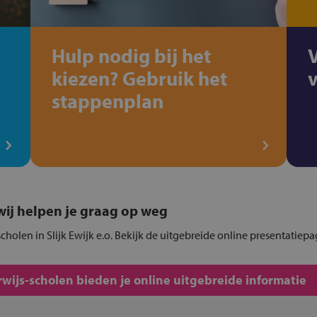
Hulp nodig bij het
kiezen? Gebruik het
stappenplan
, wij helpen je graag op weg
-scholen in Slijk Ewijk e.o. Bekijk de uitgebreide online presentatiepa
rwijs-scholen bieden je online uitgebreide informatie