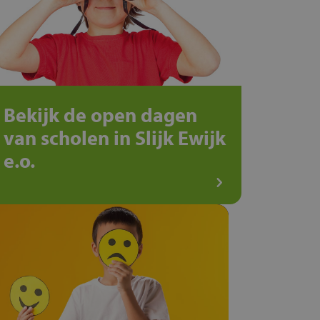
Bekijk de open dagen
van scholen in Slijk Ewijk
e.o.