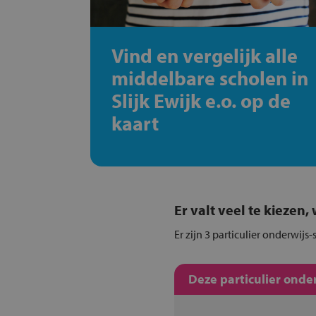
Vind en vergelijk alle
middelbare scholen in
Slijk Ewijk e.o. op de
kaart
Er valt veel te kiezen
Er zijn 3 particulier onderwijs
Deze particulier onde