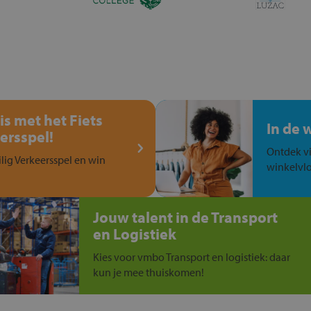
is met het Fiets
In de 
ersspel!
Ontdek vi
ilig Verkeersspel en win
winkelvlo
Jouw talent in de Transport
en Logistiek
Kies voor vmbo Transport en logistiek: daar
kun je mee thuiskomen!