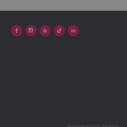
Webrealisatie
Julius Smit
|
Maeve Levie