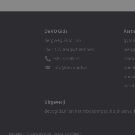
De VO Gids
Partn
Bergweg Zuid 126
gymna
2661 CW Bergschenhoek
leerg
020 570 89 81
saari
info@devogids.nl
openb
ouder
vosab
Uitgeverij
devogids.nl
en het
mbokompas.nl
zijn een u
Disclaimer
Privacyverklaring
Cookie-instellingen