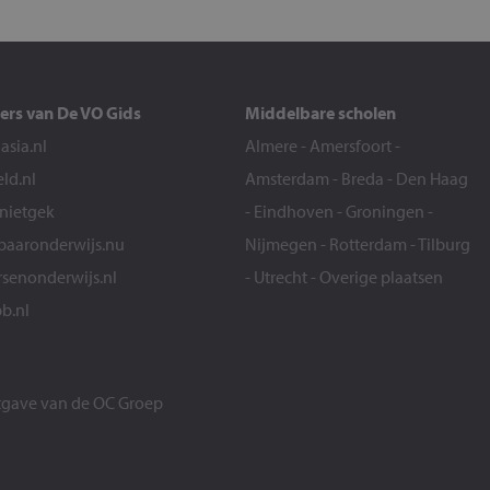
ers van De VO Gids
Middelbare scholen
sia.nl
Almere
-
Amersfoort
-
eld.nl
Amsterdam
-
Breda
-
Den Haag
snietgek
-
Eindhoven
-
Groningen
-
aaronderwijs.nu
Nijmegen
-
Rotterdam
-
Tilburg
senonderwijs.nl
-
Utrecht
-
Overige plaatsen
b.nl
itgave van de
OC Groep