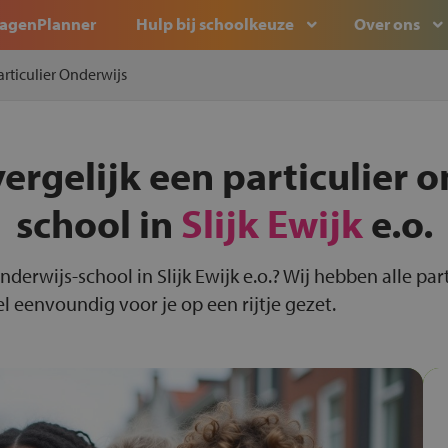
agenPlanner
Hulp bij schoolkeuze
Over ons
articulier Onderwijs
ergelijk een particulier 
school in
Slijk Ewijk
e.o.
onderwijs-school in Slijk Ewijk e.o.? Wij hebben alle par
el eenvoundig voor je op een rijtje gezet.