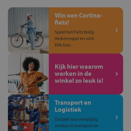
Win een Cortina-
fiets!
Speel het Fiets Veilig
Verkeersspel en win!
Klik hier.
Kijk hier waarom
werken in de
winkel zo leuk is!
Transport en
Logistiek
Ontdek hoe veelzijdig
werken in transport en