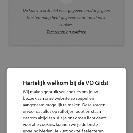
De kaart wordt niet weergegeven omdat je geen
toestemming hebt gegeven voor functionele
cookies.
Toestemming wijzigen
Links
Hartelijk welkom bij de VO Gids!
Website
Wij maken gebruik van cookies om jouw
bezoek aan onze website zo soepel en
Voor meer informatie over Montessori College Nijmegen
aangenaam mogelijk te maken. Deze zorgen
ervoor dat alles op rolletjes loopt en staan
|vmbo-t/havo/vwo/vwo+ |Brug3route | MC2
daarom altijd aan. Als je ons groen licht geeft
voor alle cookies, kunnen we je de beste
Stuur een e-mail
ervaring bieden. Je kunt ook zelf selecteren