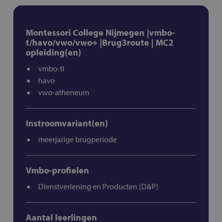
Montessori College Nijmegen |vmbo-
t/havo/vwo/vwo+ |Brug3route | MC2
opleiding(en)
vmbo-tl
havo
vwo-atheneum
Instroomvariant(en)
meerjarige brugperiode
Vmbo-profielen
Dienstverlening en Producten (D&P)
Aantal leerlingen