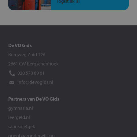
logistiek is!
De VO Gids
Bergweg Zuid 126
2661 CW Bergschenhoek
020 570 89 81
info@devogids.nl
Partners van De VO Gids
gymnasia.nl
leergeld.nl
saarisnietgek
openbaaronderwijs.nu