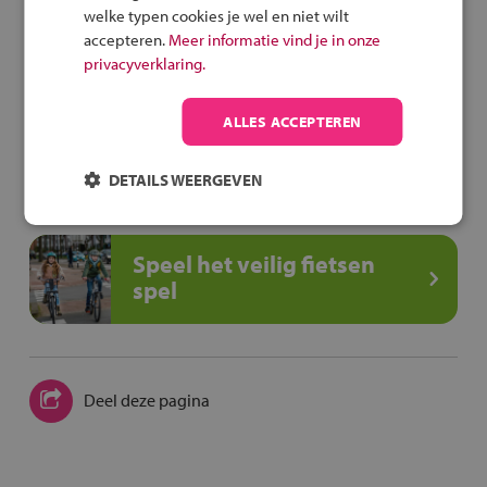
welke typen cookies je wel en niet wilt
accepteren.
Meer informatie vind je in onze
Met de fiets of het OV
privacyverklaring.
Route per fiets
ALLES ACCEPTEREN
Route met het OV
DETAILS WEERGEVEN
Speel het veilig fietsen
spel
Deel deze pagina