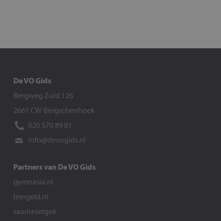
De VO Gids
Bergweg Zuid 126
2661 CW Bergschenhoek
020 570 89 81
info@devogids.nl
Partners van De VO Gids
gymnasia.nl
leergeld.nl
saarisnietgek