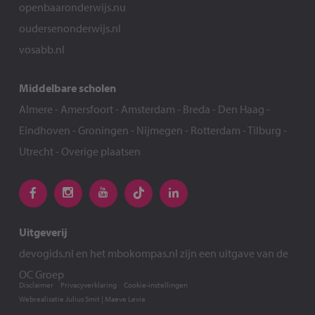
openbaaronderwijs.nu
oudersenonderwijs.nl
vosabb.nl
Middelbare scholen
Almere
-
Amersfoort
-
Amsterdam
-
Breda
-
Den Haag
-
Eindhoven
-
Groningen
-
Nijmegen
-
Rotterdam
-
Tilburg
-
Utrecht
-
Overige plaatsen
Uitgeverij
devogids.nl
en het
mbokompas.nl
zijn een uitgave van de
OC Groep
Disclaimer
Privacyverklaring
Cookie-instellingen
Webrealisatie
Julius Smit
|
Maeve Levie