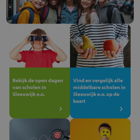
Bekijk de open dagen
Vind en vergelijk alle
van scholen in
middelbare scholen in
Sleeuwijk e.o.
Sleeuwijk e.o. op de
kaart