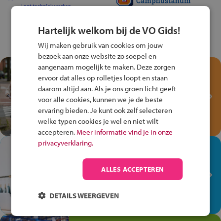
Hartelijk welkom bij de VO Gids!
Wij maken gebruik van cookies om jouw
bezoek aan onze website zo soepel en
aangenaam mogelijk te maken. Deze zorgen
Test je kennis met het
ervoor dat alles op rolletjes loopt en staan
Fiets Veilig
daarom altijd aan. Als je ons groen licht geeft
Verkeersspel!
voor alle cookies, kunnen we je de beste
ervaring bieden. Je kunt ook zelf selecteren
Speel het Fiets Veilig Verkeersspel
welke typen cookies je wel en niet wilt
en win een Cortina-fiets!
accepteren.
Meer informatie vind je in onze
privacyverklaring.
In de winkel ben je op je
plek!
ALLES ACCEPTEREN
Ontdek via het vmbo jouw talent
op de winkelvloer, waar elke dag
DETAILS WEERGEVEN
anders is!