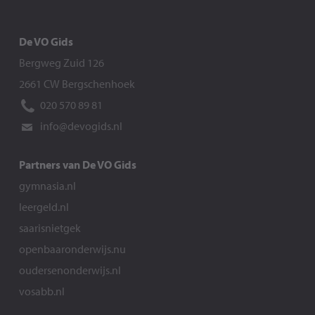
De VO Gids
Bergweg Zuid 126
2661 CW Bergschenhoek
020 570 89 81
info@devogids.nl
Partners van De VO Gids
gymnasia.nl
leergeld.nl
saarisnietgek
openbaaronderwijs.nu
oudersenonderwijs.nl
vosabb.nl