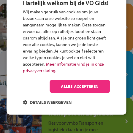
Hartelijk welkom bij de VO Gids!
Test je kennis met het
Wij maken gebruik van cookies om jouw
Fiets Veilig
bezoek aan onze website zo soepel en
Verkeersspel!
aangenaam mogelijk te maken. Deze zorgen
ervoor dat alles op rolletjes loopt en staan
Speel het Fiets Veilig Verkeersspel
daarom altijd aan. Als je ons groen licht geeft
en win een Cortina-fiets!
voor alle cookies, kunnen we je de beste
ervaring bieden. Je kunt ook zelf selecteren
welke typen cookies je wel en niet wilt
In de winkel ben je op je
accepteren.
Meer informatie vind je in onze
plek!
privacyverklaring.
Ontdek via het vmbo jouw talent
op de winkelvloer, waar elke dag
ALLES ACCEPTEREN
anders is!
DETAILS WEERGEVEN
Jouw talent in de
Transport en Logistiek
Kies voor vmbo Transport en
logistiek: daar kun je mee