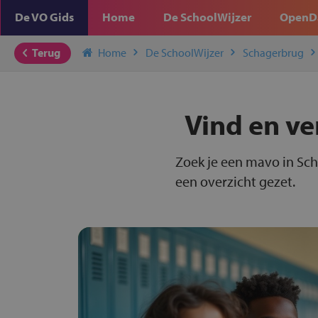
De VO Gids
Home
De SchoolWijzer
OpenD
Terug
Home
De SchoolWijzer
Schagerbrug
Vind en ve
Zoek je een mavo in Sch
een overzicht gezet.