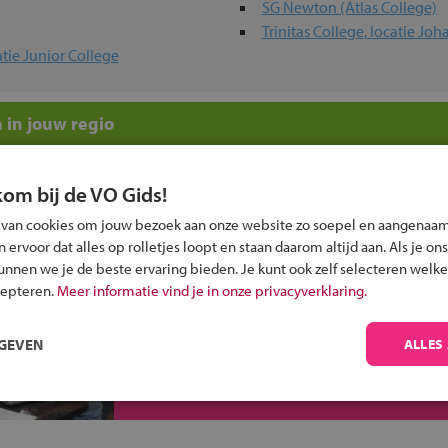
SG Newton (Atlas College)
Trinitas College, locatie Jo
tie Junior College
 in jouw regio
 past bij jou?
kom bij de VO Gids!
 van cookies om jouw bezoek aan onze website zo soepel en aangenaam
ervoor dat alles op rolletjes loopt en staan daarom altijd aan. Als je ons
kunnen we je de beste ervaring bieden. Je kunt ook zelf selecteren welke
cepteren.
Meer informatie vind je in onze privacyverklaring.
Inschrijven?
RGEVEN
ALLES
Alle informatie om je kind aan te melden bij
een middelbare school.