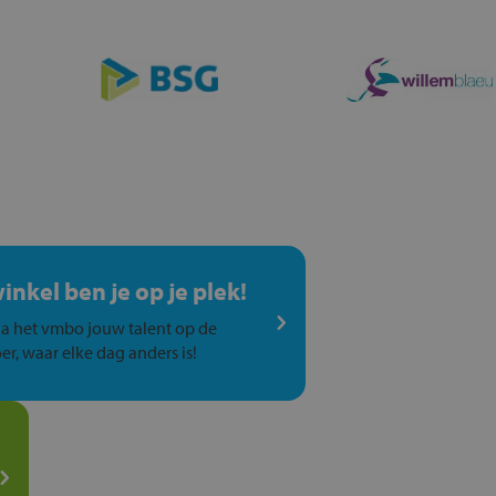
winkel ben je op je plek!
a het vmbo jouw talent op de
er, waar elke dag anders is!