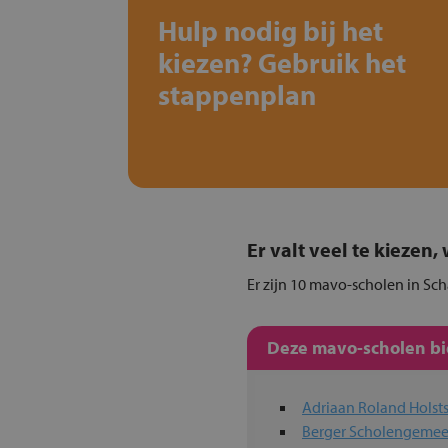
Hulp nodig bij het
kiezen? Gebruik het
stappenplan
Er valt veel te kiezen
Er zijn 10 mavo-scholen in Sch
Deze mavo-scholen bie
Adriaan Roland Holst
Berger Scholengeme