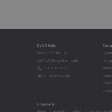
De VO Gids
Partn
Bergweg Zuid 126
gymna
2661 CW Bergschenhoek
leerg
020 570 89 81
saari
info@devogids.nl
openb
ouder
vosab
Uitgeverij
devogids.nl
en het
mbokompas.nl
zijn een u