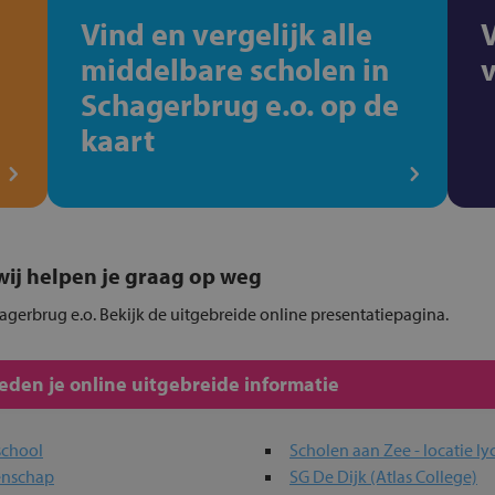
Vind en vergelijk alle
middelbare scholen in
Schagerbrug e.o. op de
kaart
, wij helpen je graag op weg
agerbrug e.o. Bekijk de uitgebreide online presentatiepagina.
den je online uitgebreide informatie
school
Scholen aan Zee - locatie l
enschap
SG De Dijk (Atlas College)