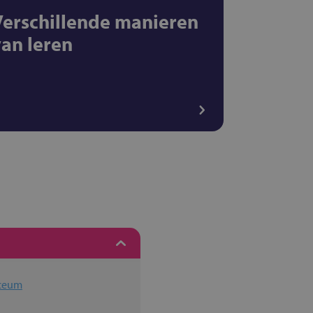
Verschillende manieren
van leren
yceum