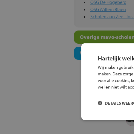
OSG De Hogeberg
OSG Willem Blaeu
Scholen aan Zee - loca
Overige mavo-scholen
Welk onderwijsconcept
Hartelijk wel
Wij maken gebruik
maken. Deze zorgen 
voor alle cookies, 
wel en niet wilt ac
DETAILS WEE