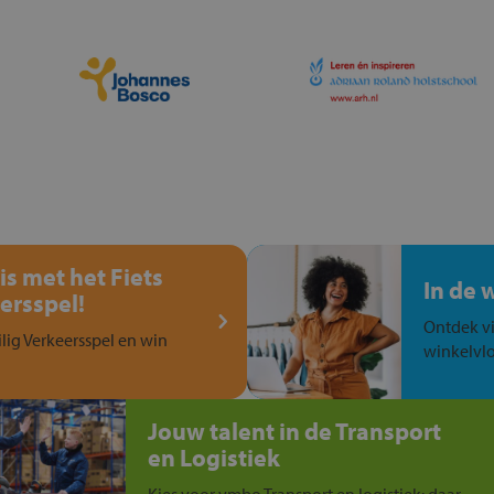
is met het Fiets
In de 
ersspel!
Ontdek vi
ilig Verkeersspel en win
winkelvlo
Jouw talent in de Transport
en Logistiek