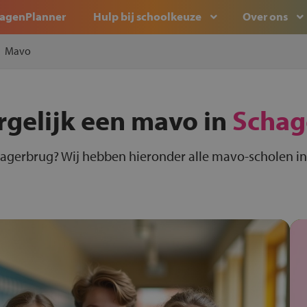
agenPlanner
Hulp bij schoolkeuze
Over ons
Mavo
rgelijk een mavo in
Schag
agerbrug? Wij hebben hieronder alle mavo-scholen in