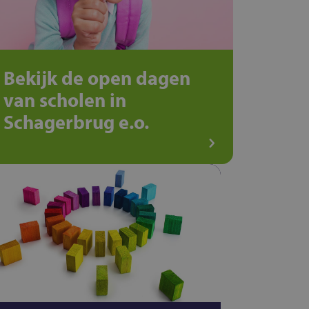
Bekijk de open dagen
van scholen in
Schagerbrug e.o.