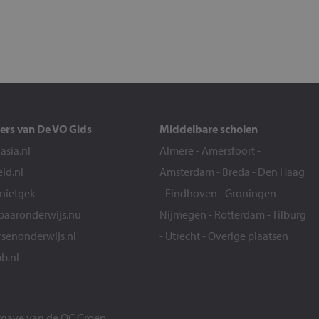
ers van De VO Gids
Middelbare scholen
sia.nl
Almere
-
Amersfoort
-
eld.nl
Amsterdam
-
Breda
-
Den Haag
snietgek
-
Eindhoven
-
Groningen
-
aaronderwijs.nu
Nijmegen
-
Rotterdam
-
Tilburg
senonderwijs.nl
-
Utrecht
-
Overige plaatsen
b.nl
itgave van de
OC Groep