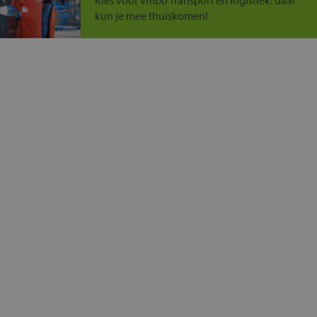
Kies voor vmbo Transport en logistiek: daar
kun je mee thuiskomen!