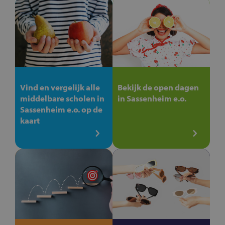
Vind en vergelijk alle
Bekijk de open dagen
middelbare scholen in
in Sassenheim e.o.
Sassenheim e.o. op de
kaart