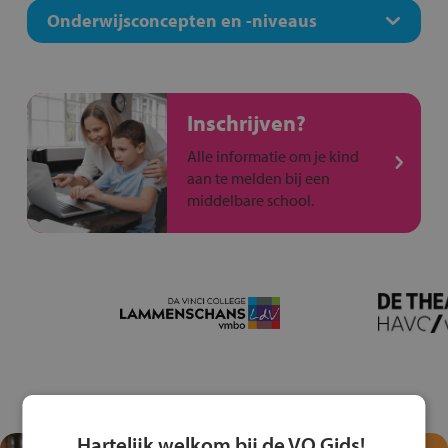
Onderwijsconcepten en -niveaus
Inschrijven?
Alle informatie om je kind
aan te melden bij een
middelbare school.
Hartelijk welkom bij de VO Gids!