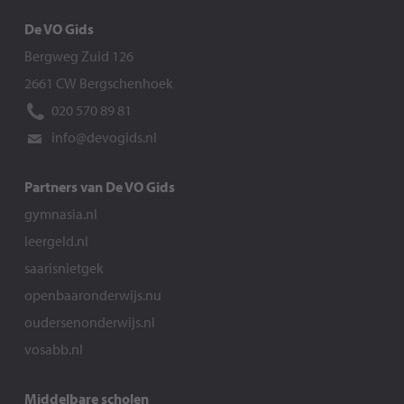
De VO Gids
Bergweg Zuid 126
2661 CW Bergschenhoek
020 570 89 81
info@devogids.nl
Partners van De VO Gids
gymnasia.nl
leergeld.nl
saarisnietgek
openbaaronderwijs.nu
oudersenonderwijs.nl
vosabb.nl
Middelbare scholen