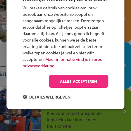
Test je kennis met het
Wij maken gebruik van cookies om jouw
Fiets Veilig
bezoek aan onze website zo soepel en
Verkeersspel!
aangenaam mogelijk te maken. Deze zorgen
ervoor dat alles op rolletjes loopt en staan
Speel het Fiets Veilig Verkeersspel
daarom altijd aan. Als je ons groen licht geeft
en win een Cortina-fiets!
voor alle cookies, kunnen we je de beste
ervaring bieden. Je kunt ook zelf selecteren
In de winkel ben je op je
welke typen cookies je wel en niet wilt
plek!
accepteren.
Meer informatie vind je in onze
privacyverklaring.
Ontdek via het vmbo jouw talent
op de winkelvloer, waar elke dag
anders is!
ALLES ACCEPTEREN
Jouw talent in de
DETAILS WEERGEVEN
Transport en Logistiek
Kies voor vmbo Transport en
logistiek: daar kun je mee
thuiskomen!