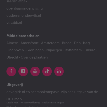
saarisnietgek
openbaaronderwijs.nu
oudersenonderwijs.nl
vosabb.nl
Middelbare scholen
Almere
-
Amersfoort
-
Amsterdam
-
Breda
-
Den Haag
-
Eindhoven
-
Groningen
-
Nijmegen
-
Rotterdam
-
Tilburg
-
Utrecht
-
Overige plaatsen
Uitgeverij
devogids.nl
en het
mbokompas.nl
zijn een uitgave van de
OC Groep
Disclaimer
Privacyverklaring
Cookie-instellingen