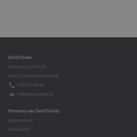
De VO Gids
Bergweg Zuid 126
2661 CW Bergschenhoek
020 570 89 81
info@devogids.nl
Partners van De VO Gids
gymnasia.nl
leergeld.nl