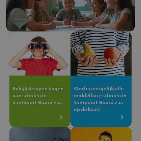
Bekijk de open dagen
Vind en vergelijk alle
van scholen in
middelbare scholen in
Santpoort Noord e.o.
Santpoort Noord e.o.
op de kaart