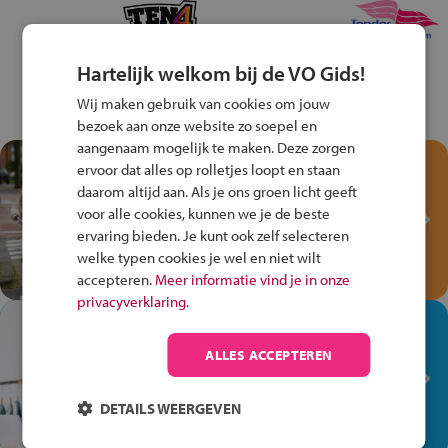
Hartelijk welkom bij de VO Gids!
Wij maken gebruik van cookies om jouw
bezoek aan onze website zo soepel en
aangenaam mogelijk te maken. Deze zorgen
Test je kennis met het
ervoor dat alles op rolletjes loopt en staan
Fiets Veilig
daarom altijd aan. Als je ons groen licht geeft
Verkeersspel!
voor alle cookies, kunnen we je de beste
ervaring bieden. Je kunt ook zelf selecteren
Speel het Fiets Veilig Verkeersspel
welke typen cookies je wel en niet wilt
en win een Cortina-fiets!
accepteren.
Meer informatie vind je in onze
privacyverklaring.
In de winkel ben je op je
plek!
ALLES ACCEPTEREN
Ontdek via het vmbo jouw talent
op de winkelvloer, waar elke dag
DETAILS WEERGEVEN
anders is!