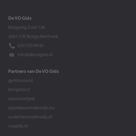
De VO Gids
Bergweg Zuid 126
2661 CW Bergschenhoek
020 570 89 81
info@devogids.nl
Partners van De VO Gids
gymnasia.nl
leergeld.nl
saarisnietgek
openbaaronderwijs.nu
oudersenonderwijs.nl
vosabb.nl