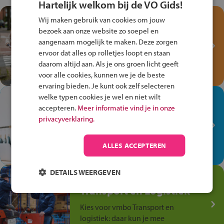
Hartelijk welkom bij de VO Gids!
Test je kennis met het
Wij maken gebruik van cookies om jouw
Fiets Veilig
bezoek aan onze website zo soepel en
Verkeersspel!
aangenaam mogelijk te maken. Deze zorgen
ervoor dat alles op rolletjes loopt en staan
Speel het Fiets Veilig Verkeersspel
daarom altijd aan. Als je ons groen licht geeft
en win een Cortina-fiets!
voor alle cookies, kunnen we je de beste
ervaring bieden. Je kunt ook zelf selecteren
welke typen cookies je wel en niet wilt
In de winkel ben je op je
accepteren.
Meer informatie vind je in onze
plek!
privacyverklaring.
Ontdek via het vmbo jouw talent
op de winkelvloer, waar elke dag
ALLES ACCEPTEREN
anders is!
DETAILS WEERGEVEN
Jouw talent in de
Transport en Logistiek
Kies voor vmbo Transport en
logistiek: daar kun je mee