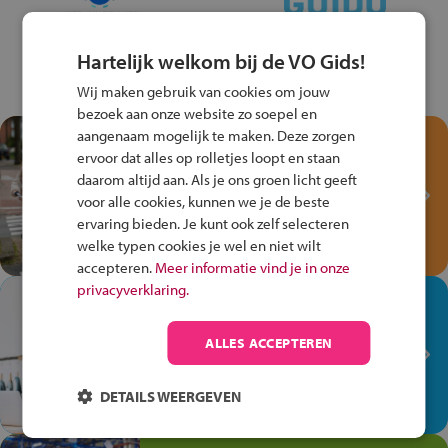
Hartelijk welkom bij de VO Gids!
Wij maken gebruik van cookies om jouw
bezoek aan onze website zo soepel en
aangenaam mogelijk te maken. Deze zorgen
Test je kennis met het
ervoor dat alles op rolletjes loopt en staan
Fiets Veilig
daarom altijd aan. Als je ons groen licht geeft
Verkeersspel!
voor alle cookies, kunnen we je de beste
ervaring bieden. Je kunt ook zelf selecteren
Speel het Fiets Veilig Verkeersspel
welke typen cookies je wel en niet wilt
en win een Cortina-fiets!
accepteren.
Meer informatie vind je in onze
privacyverklaring.
In de winkel ben je op je
plek!
ALLES ACCEPTEREN
Ontdek via het vmbo jouw talent
op de winkelvloer, waar elke dag
DETAILS WEERGEVEN
anders is!