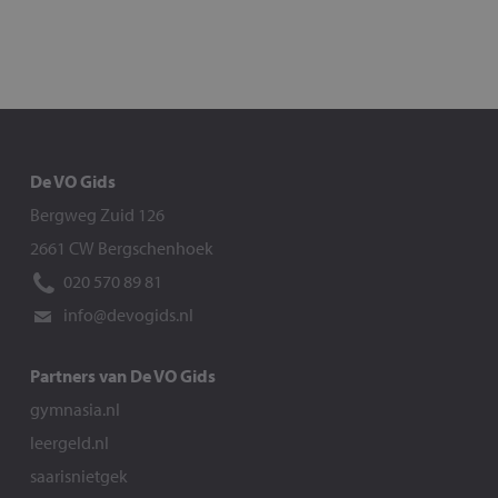
De VO Gids
Bergweg Zuid 126
2661 CW Bergschenhoek
020 570 89 81
info@devogids.nl
Partners van De VO Gids
gymnasia.nl
leergeld.nl
saarisnietgek