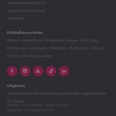
openbaaronderwijs.nu
oudersenonderwijs.nl
vosabb.nl
Middelbare scholen
Almere
-
Amersfoort
-
Amsterdam
-
Breda
-
Den Haag
-
Eindhoven
-
Groningen
-
Nijmegen
-
Rotterdam
-
Tilburg
-
Utrecht
-
Overige plaatsen
Uitgeverij
devogids.nl
en het
mbokompas.nl
zijn een uitgave van de
OC Groep
Disclaimer
Privacyverklaring
Cookie-instellingen
Webrealisatie
Julius Smit
|
Maeve Levie