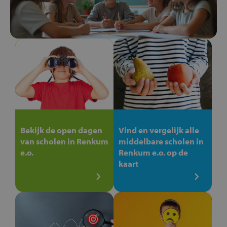
Bekijk de open dagen
Vind en vergelijk alle
van scholen in Renkum
middelbare scholen in
e.o.
Renkum e.o. op de
kaart