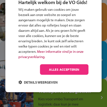
Hartelijk welkom bij de VO Gids!
Test je kennis met het
Wij maken gebruik van cookies om jouw
Fiets Veilig
bezoek aan onze website zo soepel en
Verkeersspel!
aangenaam mogelijk te maken. Deze zorgen
ervoor dat alles op rolletjes loopt en staan
Speel het Fiets Veilig Verkeersspel
daarom altijd aan. Als je ons groen licht geeft
en win een Cortina-fiets!
voor alle cookies, kunnen we je de beste
ervaring bieden. Je kunt ook zelf selecteren
welke typen cookies je wel en niet wilt
In de winkel ben je op je
accepteren.
Meer informatie vind je in onze
plek!
privacyverklaring.
Ontdek via het vmbo jouw talent
op de winkelvloer, waar elke dag
ALLES ACCEPTEREN
anders is!
DETAILS WEERGEVEN
Jouw talent in de
Transport en Logistiek
Kies voor vmbo Transport en
logistiek: daar kun je mee