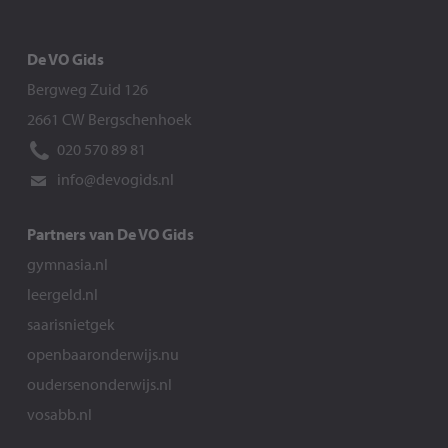
De VO Gids
Bergweg Zuid 126
2661 CW Bergschenhoek
020 570 89 81
info@devogids.nl
Partners van De VO Gids
gymnasia.nl
leergeld.nl
saarisnietgek
openbaaronderwijs.nu
oudersenonderwijs.nl
vosabb.nl