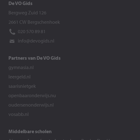
De VO Gids
Bergweg Zuid 126
2661 CW Bergschenhoek
020 570 89 81
info@devogids.nl
Partners van De VO Gids
gymnasia.nl
leergeld.nl
saarisnietgek
openbaaronderwijs.nu
oudersenonderwijs.nl
vosabb.nl
Middelbare scholen