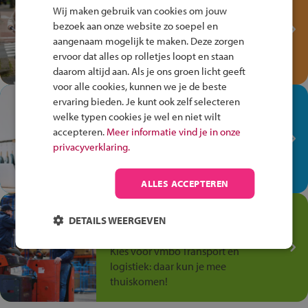
Fiets Veilig
Wij maken gebruik van cookies om jouw
Verkeersspel!
bezoek aan onze website zo soepel en
aangenaam mogelijk te maken. Deze zorgen
Speel het Fiets Veilig Verkeersspel
ervoor dat alles op rolletjes loopt en staan
en win een Cortina-fiets!
daarom altijd aan. Als je ons groen licht geeft
voor alle cookies, kunnen we je de beste
In de winkel ben je op je
ervaring bieden. Je kunt ook zelf selecteren
welke typen cookies je wel en niet wilt
plek!
accepteren.
Meer informatie vind je in onze
Ontdek via het vmbo jouw talent
privacyverklaring.
op de winkelvloer, waar elke dag
anders is!
ALLES ACCEPTEREN
Jouw talent in de
DETAILS WEERGEVEN
Transport en Logistiek
Kies voor vmbo Transport en
logistiek: daar kun je mee
thuiskomen!