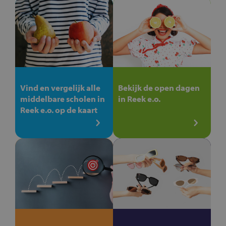
Vind en vergelijk alle
Bekijk de open dagen
middelbare scholen in
in Reek e.o.
Reek e.o. op de kaart