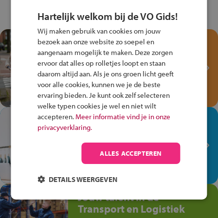
Hartelijk welkom bij de VO Gids!
Wij maken gebruik van cookies om jouw
Test je kennis met het
bezoek aan onze website zo soepel en
Fiets Veilig
aangenaam mogelijk te maken. Deze zorgen
ervoor dat alles op rolletjes loopt en staan
Verkeersspel!
daarom altijd aan. Als je ons groen licht geeft
Speel het Fiets Veilig Verkeersspel
voor alle cookies, kunnen we je de beste
en win een Cortina-fiets!
ervaring bieden. Je kunt ook zelf selecteren
welke typen cookies je wel en niet wilt
accepteren.
Meer informatie vind je in onze
In de winkel ben je op je
privacyverklaring.
plek!
Ontdek via het vmbo jouw talent
ALLES ACCEPTEREN
op de winkelvloer, waar elke dag
anders is!
DETAILS WEERGEVEN
Jouw talent in de
Transport en Logistiek