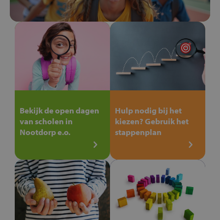
Bekijk de open dagen
Hulp nodig bij het
van scholen in
kiezen? Gebruik het
Nootdorp e.o.
stappenplan