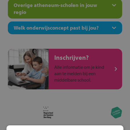
Overige atheneum-scholen in jouw
regio
Welk onderwijsconcept past bij jou?
Inschrijven?
Alle informatie om je kind
aan te melden bij een
middelbare school.