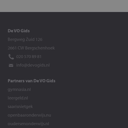
De VO Gids
Bergweg Zuid 126
2661 CW Bergschenhoek
020 570 89 81
info@devogids.nl
Partners van De VO Gids
gymnasia.nl
leergeld.nl
saarisnietgek
openbaaronderwijs.nu
oudersenonderwijs.nl