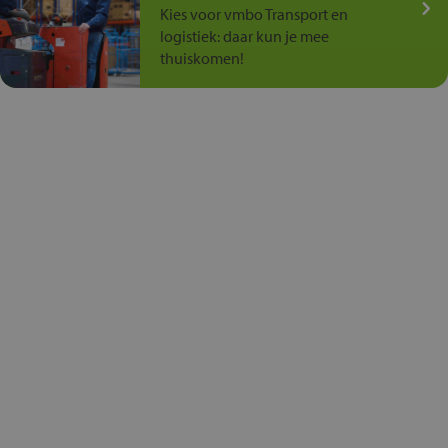
Kies voor vmbo Transport en
logistiek: daar kun je mee
thuiskomen!