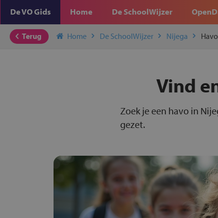
De VO Gids
Home
De SchoolWijzer
OpenD
Terug
Home
De SchoolWijzer
Nijega
Havo
Vind en
Zoek je een havo in Nije
gezet.