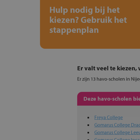
Hulp nodig bij het
kiezen? Gebruik het
stappenplan
Er valt veel te kiezen
Er zijn 13 havo-scholen in Nij
Deze havo-scholen bie
Freya College
Gomarus College Dra
Gomarus College Le
Gomarus College loca