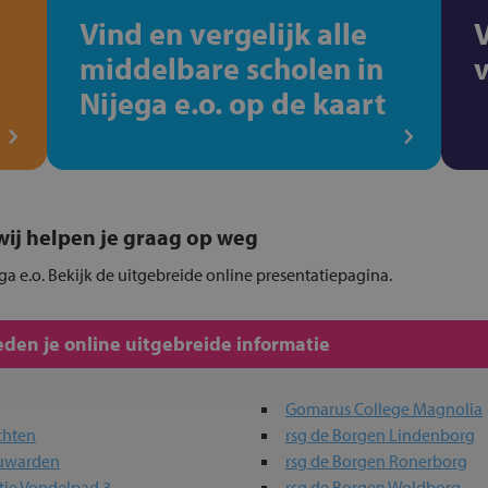
Vind en vergelijk alle
middelbare scholen in
Nijega e.o. op de kaart
, wij helpen je graag op weg
ega e.o. Bekijk de uitgebreide online presentatiepagina.
den je online uitgebreide informatie
Gomarus College Magnolia
chten
rsg de Borgen Lindenborg
euwarden
rsg de Borgen Ronerborg
tie Vondelpad 3
rsg de Borgen Woldborg