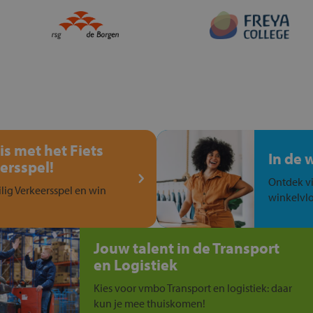
is met het Fiets
In de 
ersspel!
Ontdek vi
ilig Verkeersspel en win
winkelvlo
Jouw talent in de Transport
en Logistiek
Kies voor vmbo Transport en logistiek: daar
kun je mee thuiskomen!