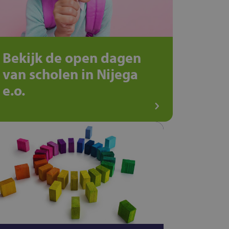
Bekijk de open dagen
van scholen in Nijega
e.o.