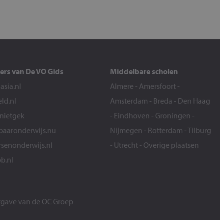
ers van De VO Gids
Middelbare scholen
sia.nl
Almere
-
Amersfoort
-
eld.nl
Amsterdam
-
Breda
-
Den Haag
snietgek
-
Eindhoven
-
Groningen
-
aaronderwijs.nu
Nijmegen
-
Rotterdam
-
Tilburg
senonderwijs.nl
-
Utrecht
-
Overige plaatsen
b.nl
itgave van de
OC Groep