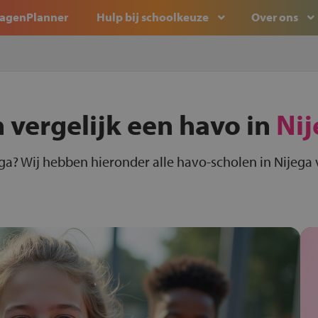
agenPlanner
Hulp bij schoolkeuze
Over ons
 vergelijk een havo in
Nij
ga? Wij hebben hieronder alle havo-scholen in Nijega 