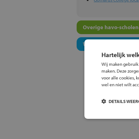
Overige havo-scholen 
Welk onderwijsconcept
Hartelijk wel
Wij maken gebruik
maken. Deze zorgen 
voor alle cookies, 
wel en niet wilt ac
DETAILS WEE