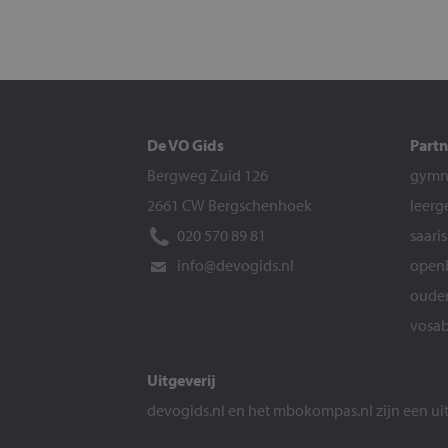
De VO Gids
Partn
Bergweg Zuid 126
gymna
2661 CW Bergschenhoek
leerg
020 570 89 81
saari
info@devogids.nl
openb
ouder
vosab
Uitgeverij
devogids.nl
en het
mbokompas.nl
zijn een u