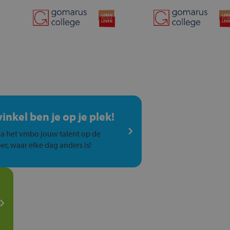
winkel ben je op je plek!
a het vmbo jouw talent op de
er, waar elke dag anders is!