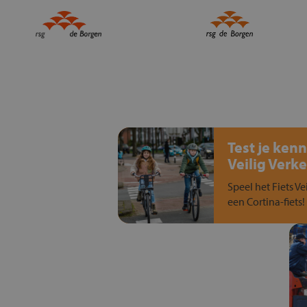
Test je kenn
Veilig Verke
Speel het Fiets Ve
een Cortina-fiets!