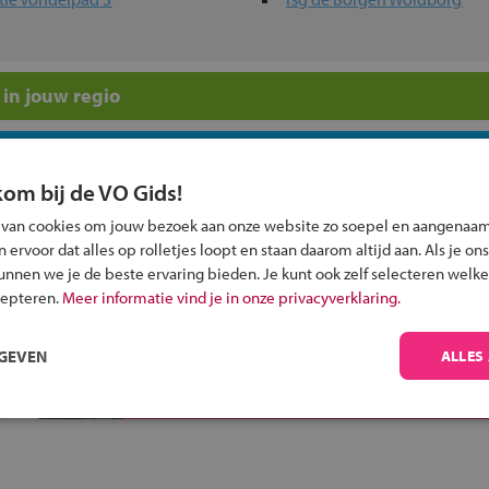
in jouw regio
 past bij jou?
kom bij de VO Gids!
 van cookies om jouw bezoek aan onze website zo soepel en aangenaam
ervoor dat alles op rolletjes loopt en staan daarom altijd aan. Als je ons
kunnen we je de beste ervaring bieden. Je kunt ook zelf selecteren welke
cepteren.
Meer informatie vind je in onze privacyverklaring.
Inschrijven?
Alle informatie om je kind aan te melden bij
RGEVEN
ALLES
een middelbare school.