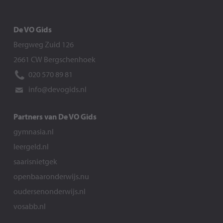
De VO Gids
Bergweg Zuid 126
2661 CW Bergschenhoek
020 570 89 81
info@devogids.nl
Partners van De VO Gids
gymnasia.nl
leergeld.nl
saarisnietgek
openbaaronderwijs.nu
oudersenonderwijs.nl
vosabb.nl