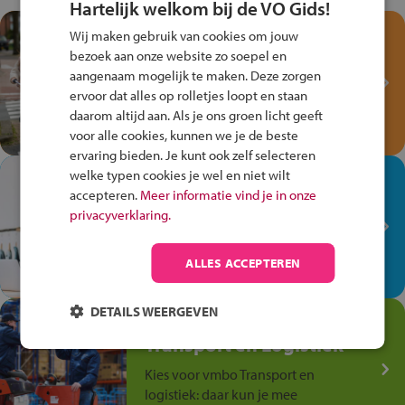
Hartelijk welkom bij de VO Gids!
Test je kennis met het
Wij maken gebruik van cookies om jouw
Fiets Veilig
bezoek aan onze website zo soepel en
Verkeersspel!
aangenaam mogelijk te maken. Deze zorgen
ervoor dat alles op rolletjes loopt en staan
Speel het Fiets Veilig Verkeersspel
daarom altijd aan. Als je ons groen licht geeft
en win een Cortina-fiets!
voor alle cookies, kunnen we je de beste
ervaring bieden. Je kunt ook zelf selecteren
welke typen cookies je wel en niet wilt
In de winkel ben je op je
accepteren.
Meer informatie vind je in onze
plek!
privacyverklaring.
Ontdek via het vmbo jouw talent
op de winkelvloer, waar elke dag
ALLES ACCEPTEREN
anders is!
DETAILS WEERGEVEN
Jouw talent in de
Transport en Logistiek
Kies voor vmbo Transport en
logistiek: daar kun je mee