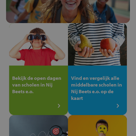
Bekijk de open dagen
Vind en vergelijk alle
van scholen in Nij
middelbare scholen in
Beets e.o.
Nij Beets e.o. op de
kaart