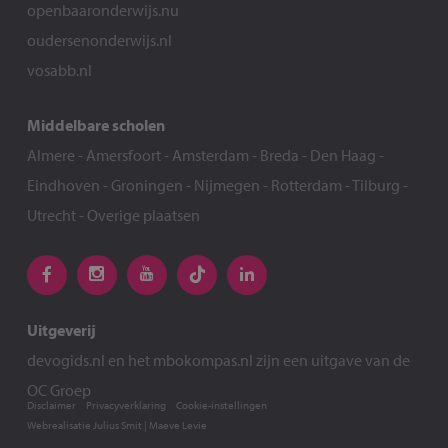
openbaaronderwijs.nu
oudersenonderwijs.nl
vosabb.nl
Middelbare scholen
Almere
-
Amersfoort
-
Amsterdam
-
Breda
-
Den Haag
-
Eindhoven
-
Groningen
-
Nijmegen
-
Rotterdam
-
Tilburg
-
Utrecht
-
Overige plaatsen
Uitgeverij
devogids.nl
en het
mbokompas.nl
zijn een uitgave van de
OC Groep
Disclaimer
Privacyverklaring
Cookie-instellingen
Webrealisatie
Julius Smit
|
Maeve Levie