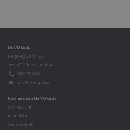
De VO Gids
Bergweg Zuid 126
2661 CW Bergschenhoek
020 570 89 81
info@devogids.nl
Partners van De VO Gids
gymnasia.nl
leergeld.nl
saarisnietgek