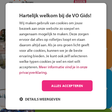
Hartelijk welkom bij de VO Gids!
Wij maken gebruik van cookies om jouw
bezoek aan onze website zo soepel en
aangenaam mogelijk te maken. Deze zorgen
Test je kennis met het
ervoor dat alles op rolletjes loopt en staan
Fiets Veilig
daarom altijd aan. Als je ons groen licht geeft
Verkeersspel!
voor alle cookies, kunnen we je de beste
ervaring bieden. Je kunt ook zelf selecteren
Speel het Fiets Veilig Verkeersspel
welke typen cookies je wel en niet wilt
en win een Cortina-fiets!
accepteren.
Meer informatie vind je in onze
privacyverklaring.
In de winkel ben je op je
plek!
ALLES ACCEPTEREN
Ontdek via het vmbo jouw talent
op de winkelvloer, waar elke dag
DETAILS WEERGEVEN
anders is!