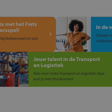
is met het Fiets
In de 
ersspel!
Ontdek vi
ilig Verkeersspel en win
winkelvlo
Jouw talent in de Transport
en Logistiek
Kies voor vmbo Transport en logistiek: daar
kun je mee thuiskomen!