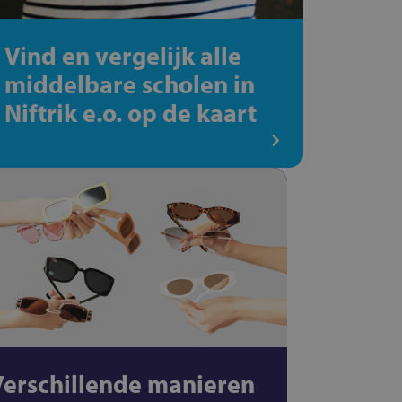
Vind en vergelijk alle
middelbare scholen in
Niftrik e.o. op de kaart
Verschillende manieren