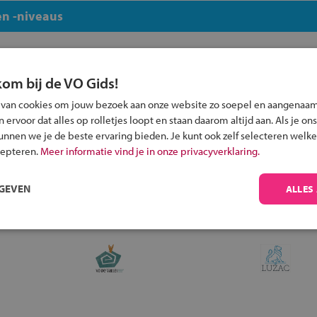
n -niveaus
kom bij de VO Gids!
 van cookies om jouw bezoek aan onze website zo soepel en aangenaam
Inschrijven?
ervoor dat alles op rolletjes loopt en staan daarom altijd aan. Als je ons
kunnen we je de beste ervaring bieden. Je kunt ook zelf selecteren welke
Alle informatie om je kind aan te melden bij
cepteren.
Meer informatie vind je in onze privacyverklaring.
een middelbare school.
RGEVEN
ALLES