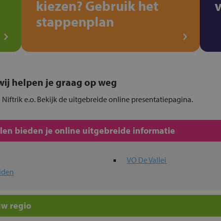
kiezen? Gebruik het
stappenplan
, wij helpen je graag op weg
 Niftrik e.o. Bekijk de uitgebreide online presentatiepagina.
en bieden je online uitgebreide informatie
VO De Vallei
iden
uw regio