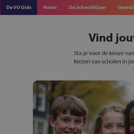
De VO Gids
Home
De SchoolWijzer
OpenD
Vind jou
Sta je voor de keuze van
kiezen van scholen in j