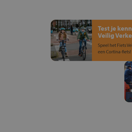
Test je kenn
Veilig Verke
Speel het Fiets Ve
een Cortina-fiets!