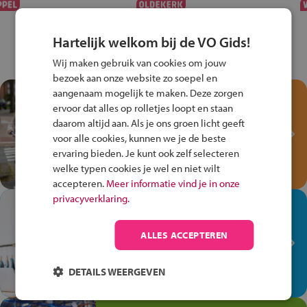
Hartelijk welkom bij de VO Gids!
Wij maken gebruik van cookies om jouw
bezoek aan onze website zo soepel en
aangenaam mogelijk te maken. Deze zorgen
Test je kennis met het
ervoor dat alles op rolletjes loopt en staan
Fiets Veilig
daarom altijd aan. Als je ons groen licht geeft
Verkeersspel!
voor alle cookies, kunnen we je de beste
ervaring bieden. Je kunt ook zelf selecteren
Speel het Fiets Veilig Verkeersspel
welke typen cookies je wel en niet wilt
en win een Cortina-fiets!
accepteren.
Meer informatie vind je in onze
privacyverklaring.
In de winkel ben je op je
plek!
ALLES ACCEPTEREN
Ontdek via het vmbo jouw talent
op de winkelvloer, waar elke dag
DETAILS WEERGEVEN
anders is!