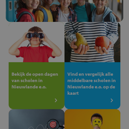
Bekijk de open dagen
Vind en vergelijk alle
van scholen in
middelbare scholen in
Nieuwlande e.o.
Nieuwlande e.o. op de
kaart