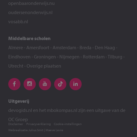
openbaaronderwijs.nu
oudersenonderwijs.nl
vosabb.nl
Middelbare scholen
Almere
-
Amersfoort
-
Amsterdam
-
Breda
-
Den Haag
-
Eindhoven
-
Groningen
-
Nijmegen
-
Rotterdam
-
Tilburg
-
Utrecht
-
Overige plaatsen
Uitgeverij
devogids.nl
en het
mbokompas.nl
zijn een uitgave van de
OC Groep
Disclaimer
Privacyverklaring
Cookie-instellingen
Webrealisatie
Julius Smit
|
Maeve Levie