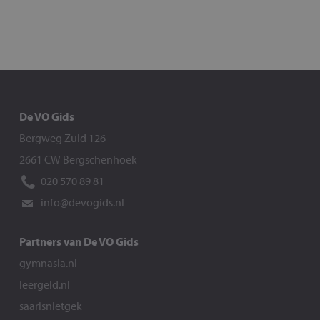
De VO Gids
Bergweg Zuid 126
2661 CW Bergschenhoek
020 570 89 81
info@devogids.nl
Partners van De VO Gids
gymnasia.nl
leergeld.nl
saarisnietgek