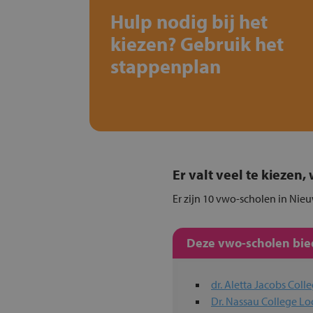
Hulp nodig bij het
kiezen? Gebruik het
stappenplan
Er valt veel te kiezen
Er zijn 10 vwo-scholen in Nieu
Deze vwo-scholen bied
dr. Aletta Jacobs Coll
Dr. Nassau College Lo