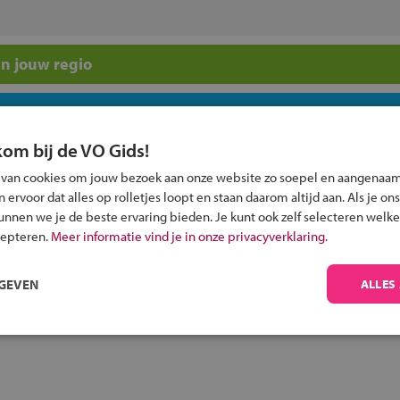
n jouw regio
 past bij jou?
kom bij de VO Gids!
 van cookies om jouw bezoek aan onze website zo soepel en aangenaam
ervoor dat alles op rolletjes loopt en staan daarom altijd aan. Als je ons
kunnen we je de beste ervaring bieden. Je kunt ook zelf selecteren welke
cepteren.
Meer informatie vind je in onze privacyverklaring.
Inschrijven?
Alle informatie om je kind aan te melden bij
RGEVEN
ALLES
een middelbare school.