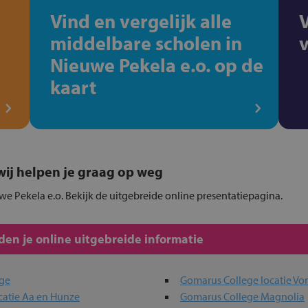
Vind en vergelijk alle
middelbare scholen in
Nieuwe Pekela e.o. op de
kaart
, wij helpen je graag op weg
we Pekela e.o. Bekijk de uitgebreide online presentatiepagina.
en je online uitgebreide informatie
ege
Gomarus College locatie Vo
catie Aa en Hunze
Gomarus College Magnolia