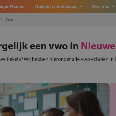
agenPlanner
Hulp bij schoolkeuze
Over ons
Vwo
rgelijk een vwo in
Nieuwe
we Pekela? Wij hebben hieronder alle vwo-scholen in 