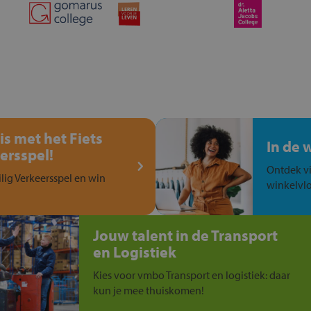
is met het Fiets
In de 
ersspel!
Ontdek vi
ilig Verkeersspel en win
winkelvlo
Jouw talent in de Transport
en Logistiek
Kies voor vmbo Transport en logistiek: daar
kun je mee thuiskomen!