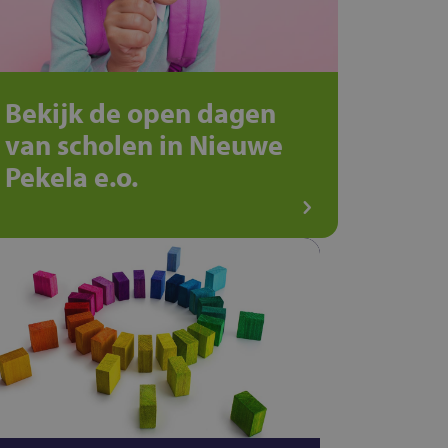
Bekijk de open dagen
van scholen in Nieuwe
Pekela e.o.