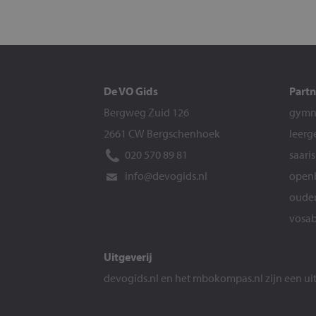
De VO Gids
Partn
Bergweg Zuid 126
gymna
2661 CW Bergschenhoek
leerg
020 570 89 81
saari
info@devogids.nl
openb
ouder
vosab
Uitgeverij
devogids.nl
en het
mbokompas.nl
zijn een u