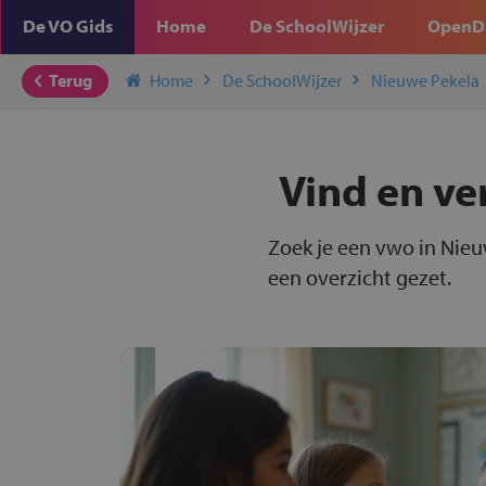
De VO Gids
Home
De SchoolWijzer
OpenD
Terug
Home
De SchoolWijzer
Nieuwe Pekela
Vind en ve
Zoek je een vwo in Nieu
een overzicht gezet.