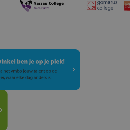
winkel ben je op je plek!
a het vmbo jouw talent op de
er, waar elke dag anders is!