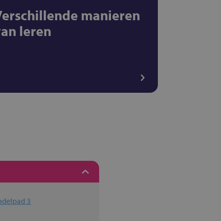
Verschillende manieren
van leren
ndelpad 3