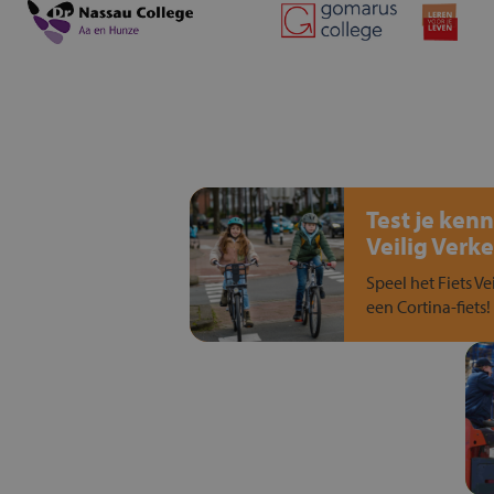
Test je kenn
Veilig Verke
Speel het Fiets Ve
een Cortina-fiets!