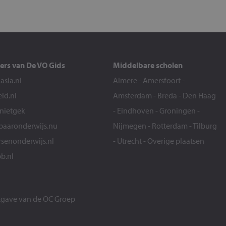
ers van De VO Gids
Middelbare scholen
sia.nl
Almere
-
Amersfoort
-
eld.nl
Amsterdam
-
Breda
-
Den Haag
snietgek
-
Eindhoven
-
Groningen
-
aaronderwijs.nu
Nijmegen
-
Rotterdam
-
Tilburg
senonderwijs.nl
-
Utrecht
-
Overige plaatsen
b.nl
itgave van de
OC Groep