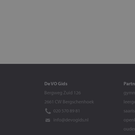
De VO Gids
Partn
Bergweg Zuid 126
gymna
2661 CW Bergschenhoek
leerg
020 570 89 81
saari
info@devogids.nl
openb
ouder