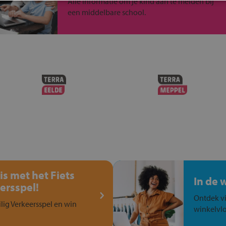
Alle informatie om je kind aan te melden bij
een middelbare school.
is met het Fiets
In de 
ersspel!
Ontdek vi
ilig Verkeersspel en win
winkelvlo