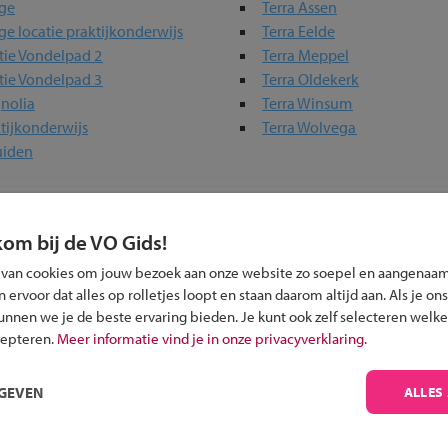
ege
Terra Assen
ege locatie praktijkonderwijs
Terra Eelde
tie Vondelpad 2
Terra Meppel
tie Vondelpad 3
Terra Oldekerk
nolia
Terra Winsum
tijkonderwijs
Terra Wolvega
uiden
erwijs-scholen in jouw regio
kom bij de VO Gids!
ou?
 van cookies om jouw bezoek aan onze website zo soepel en aangenaam
ervoor dat alles op rolletjes loopt en staan daarom altijd aan. Als je ons
kunnen we je de beste ervaring bieden. Je kunt ook zelf selecteren welke
cepteren.
Meer informatie vind je in onze privacyverklaring.
RGEVEN
ALLES
Inschrijven?