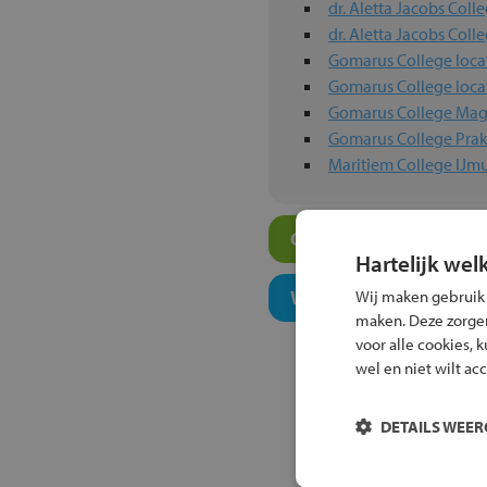
dr. Aletta Jacobs Coll
dr. Aletta Jacobs Coll
Gomarus College loca
Gomarus College loca
Gomarus College Mag
Gomarus College Prak
Maritiem College IJm
Overige algemeen ond
Hartelijk wel
Welk niveau past bij j
Wij maken gebruik
maken. Deze zorgen 
voor alle cookies, 
wel en niet wilt ac
DETAILS WEE