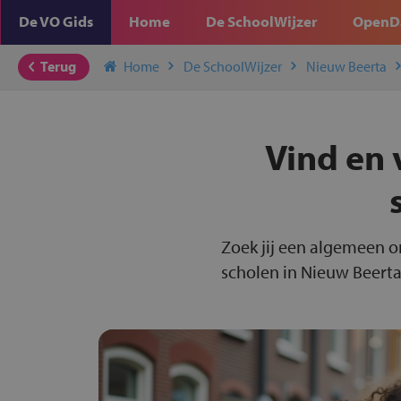
De VO Gids
Home
De SchoolWijzer
OpenD
Terug
Home
De SchoolWijzer
Nieuw Beerta
Vind en 
Zoek jij een algemeen o
scholen in Nieuw Beerta 