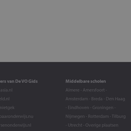
ers van De VO Gids
Middelbare scholen
sia.nl
Almere
-
Amersfoort
-
eld.nl
Amsterdam
-
Breda
-
Den Haag
snietgek
-
Eindhoven
-
Groningen
-
aaronderwijs.nu
Nijmegen
-
Rotterdam
-
Tilburg
senonderwijs.nl
-
Utrecht
-
Overige plaatsen