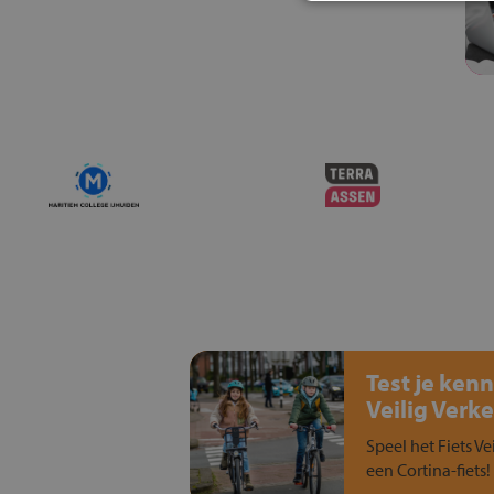
Test je kenn
Veilig Verke
Speel het Fiets Ve
een Cortina-fiets!