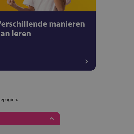
Verschillende manieren
van leren
iepagina.