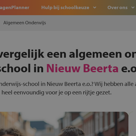
agenPlanner
Hulp bij schoolkeuze
Over ons
Algemeen Onderwijs
vergelijk een algemeen o
school in
Nieuw Beerta
e.o
nderwijs-school in Nieuw Beerta e.o.? Wij hebben all
heel eenvoundig voor je op een rijtje gezet.