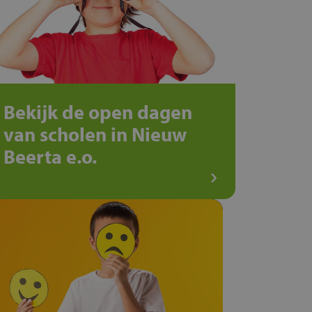
Bekijk de open dagen
van scholen in Nieuw
Beerta e.o.