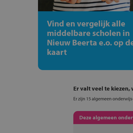
Vind en vergelijk alle
middelbare scholen in
Nieuw Beerta e.o. op d
kaart
Er valt veel te kiezen
Er zijn 15 algemeen onderwijs-
Deze algemeen onderwi