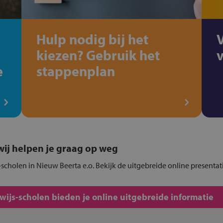
Hulp nodig bij het
kiezen? Gebruik het
e
stappenplan
, wij helpen je graag op weg
scholen in Nieuw Beerta e.o. Bekijk de uitgebreide online presentat
js-scholen bieden je online uitgebreide informatie