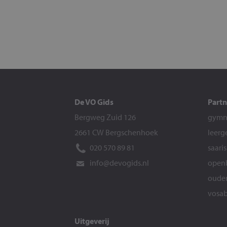
De VO Gids
Partn
Bergweg Zuid 126
gymna
2661 CW Bergschenhoek
leerg
020 570 89 81
saari
info@devogids.nl
openb
ouder
vosab
Uitgeverij