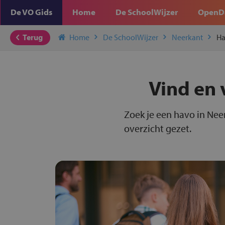
De VO Gids
Home
De SchoolWijzer
OpenD
Terug
Home
De SchoolWijzer
Neerkant
H
Vind en 
Zoek je een havo in Nee
overzicht gezet.