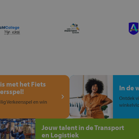
is met het Fiets
In de 
ersspel!
Ontdek vi
ilig Verkeersspel en win
winkelvlo
Jouw talent in de Transport
en Logistiek