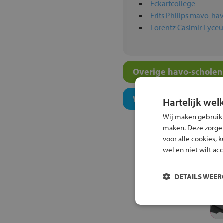
Eckartcollege
Frits Philips mavo-
Lorentz Casimir Lyce
Overige havo-scholen 
Welk onderwijsconcept
Hartelijk wel
Wij maken gebruik
maken. Deze zorgen 
voor alle cookies, 
wel en niet wilt ac
DETAILS WEE