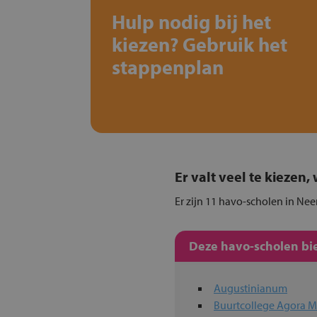
Hulp nodig bij het
kiezen? Gebruik het
stappenplan
Er valt veel te kiezen
Er zijn 11 havo-scholen in Nee
Deze havo-scholen bie
Augustinianum
Buurtcollege Agora M