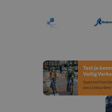
Test je kenn
Veilig Verke
Speel het Fiets Ve
een Cortina-fiets!