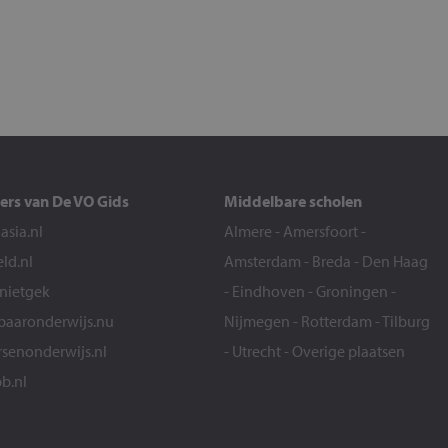
ers van De VO Gids
Middelbare scholen
sia.nl
Almere
-
Amersfoort
-
eld.nl
Amsterdam
-
Breda
-
Den Haag
snietgek
-
Eindhoven
-
Groningen
-
aaronderwijs.nu
Nijmegen
-
Rotterdam
-
Tilburg
senonderwijs.nl
-
Utrecht
-
Overige plaatsen
b.nl