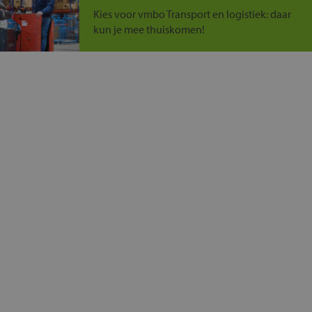
Kies voor vmbo Transport en logistiek: daar
kun je mee thuiskomen!