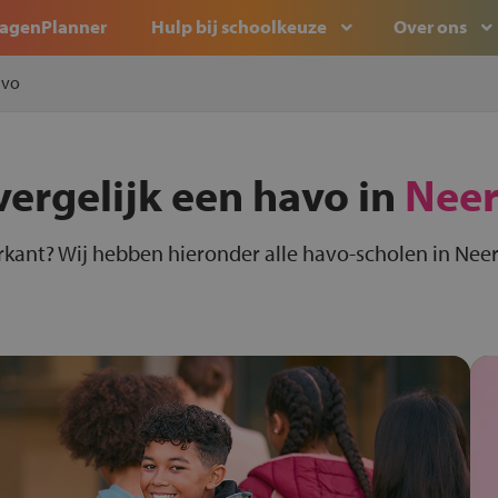
agenPlanner
Hulp bij schoolkeuze
Over ons
avo
vergelijk een havo in
Neer
rkant? Wij hebben hieronder alle havo-scholen in Neer