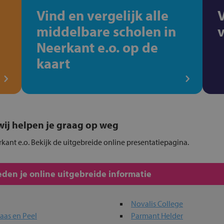
Vind en vergelijk alle
middelbare scholen in
Neerkant e.o. op de
kaart
, wij helpen je graag op weg
rkant e.o. Bekijk de uitgebreide online presentatiepagina.
den je online uitgebreide informatie
Novalis College
aas en Peel
Parmant Helder