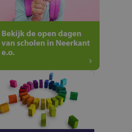
Bekijk de open dagen
van scholen in Neerkant
e.o.