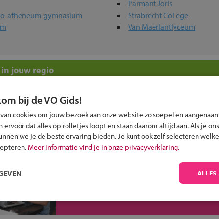
Parmant Joris
havo-atheneum-gymnasium
Strabrecht College
um
Van Maerlantlyceum
in jouw regio
 past bij jou?
kom bij de VO Gids!
 van cookies om jouw bezoek aan onze website zo soepel en aangenaam
ervoor dat alles op rolletjes loopt en staan daarom altijd aan. Als je ons
kunnen we je de beste ervaring bieden. Je kunt ook zelf selecteren welke
cepteren.
Meer informatie vind je in onze privacyverklaring.
Inschrijven?
RGEVEN
ALLES
Alle informatie om je kind aan te melden bij
een middelbare school.