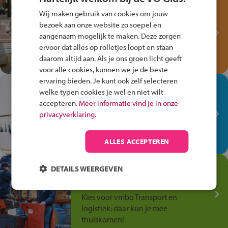
Test je kennis met het
Wij maken gebruik van cookies om jouw
Fiets Veilig
bezoek aan onze website zo soepel en
Verkeersspel!
aangenaam mogelijk te maken. Deze zorgen
ervoor dat alles op rolletjes loopt en staan
Speel het Fiets Veilig Verkeersspel
daarom altijd aan. Als je ons groen licht geeft
en win een Cortina-fiets!
voor alle cookies, kunnen we je de beste
ervaring bieden. Je kunt ook zelf selecteren
In de winkel ben je op je
welke typen cookies je wel en niet wilt
plek!
accepteren.
Meer informatie vind je in onze
privacyverklaring.
Ontdek via het vmbo jouw talent
op de winkelvloer, waar elke dag
anders is!
ALLES ACCEPTEREN
Jouw talent in de
DETAILS WEERGEVEN
Transport en Logistiek
Kies voor vmbo Transport en
logistiek: daar kun je mee
thuiskomen!