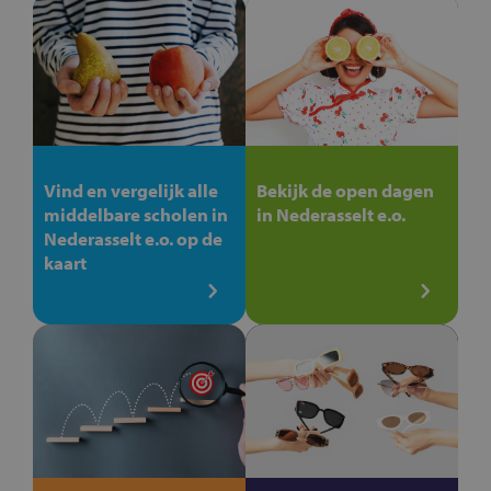
Vind en vergelijk alle
Bekijk de open dagen
middelbare scholen in
in Nederasselt e.o.
Nederasselt e.o. op de
kaart