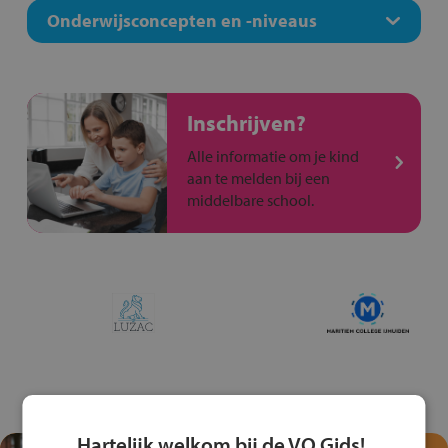
Onderwijsconcepten en -niveaus
Inschrijven?
Alle informatie om je kind
aan te melden bij een
middelbare school.
Hartelijk welkom bij de VO Gids!