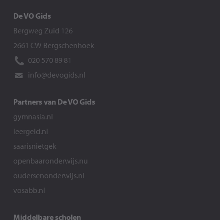
De VO Gids
Bergweg Zuid 126
2661 CW Bergschenhoek
020 570 89 81
info@devogids.nl
Partners van De VO Gids
gymnasia.nl
leergeld.nl
saarisnietgek
openbaaronderwijs.nu
oudersenonderwijs.nl
vosabb.nl
Middelbare scholen