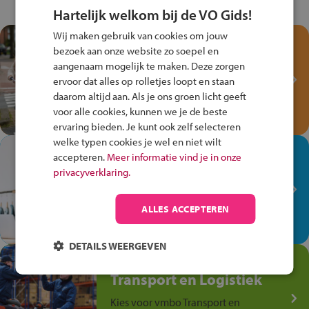
Hartelijk welkom bij de VO Gids!
Wij maken gebruik van cookies om jouw
Test je kennis met het
bezoek aan onze website zo soepel en
Fiets Veilig
aangenaam mogelijk te maken. Deze zorgen
Verkeersspel!
ervoor dat alles op rolletjes loopt en staan
daarom altijd aan. Als je ons groen licht geeft
Speel het Fiets Veilig Verkeersspel
voor alle cookies, kunnen we je de beste
en win een Cortina-fiets!
ervaring bieden. Je kunt ook zelf selecteren
welke typen cookies je wel en niet wilt
In de winkel ben je op je
accepteren.
Meer informatie vind je in onze
plek!
privacyverklaring.
Ontdek via het vmbo jouw talent
op de winkelvloer, waar elke dag
ALLES ACCEPTEREN
anders is!
DETAILS WEERGEVEN
Jouw talent in de
Transport en Logistiek
Kies voor vmbo Transport en