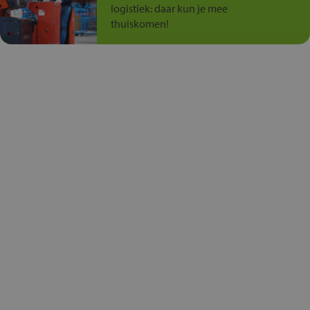
logistiek: daar kun je mee
thuiskomen!