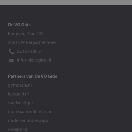
De VO Gids
Bergweg Zuid 126
2661 CW Bergschenhoek
020 570 89 81
info@devogids.nl
Partners van De VO Gids
gymnasia.nl
leergeld.nl
saarisnietgek
openbaaronderwijs.nu
oudersenonderwijs.nl
vosabb.nl