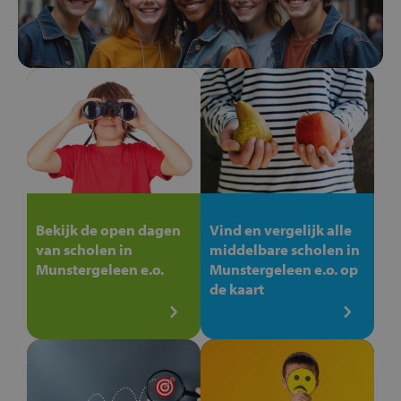
Bekijk de open dagen
Vind en vergelijk alle
van scholen in
middelbare scholen in
Munstergeleen e.o.
Munstergeleen e.o. op
de kaart