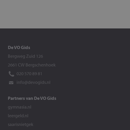
De VO Gids
Bergweg Zuid 126
2661 CW Bergschenhoek
020 570 89 81
info@devogids.nl
Partners van De VO Gids
gymnasia.nl
leergeld.nl
saarisnietgek