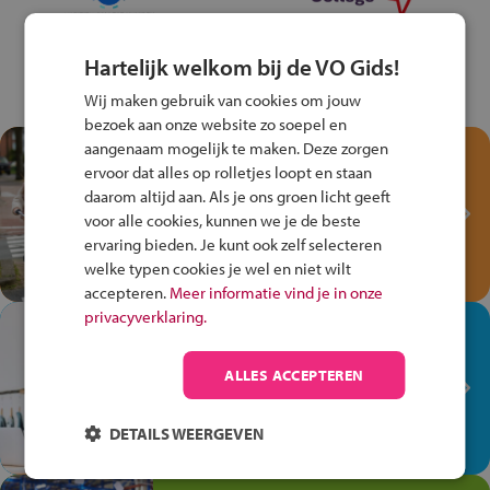
Hartelijk welkom bij de VO Gids!
Wij maken gebruik van cookies om jouw
bezoek aan onze website zo soepel en
aangenaam mogelijk te maken. Deze zorgen
Test je kennis met het
ervoor dat alles op rolletjes loopt en staan
Fiets Veilig
daarom altijd aan. Als je ons groen licht geeft
Verkeersspel!
voor alle cookies, kunnen we je de beste
ervaring bieden. Je kunt ook zelf selecteren
Speel het Fiets Veilig Verkeersspel
welke typen cookies je wel en niet wilt
en win een Cortina-fiets!
accepteren.
Meer informatie vind je in onze
privacyverklaring.
In de winkel ben je op je
plek!
ALLES ACCEPTEREN
Ontdek via het vmbo jouw talent
op de winkelvloer, waar elke dag
DETAILS WEERGEVEN
anders is!