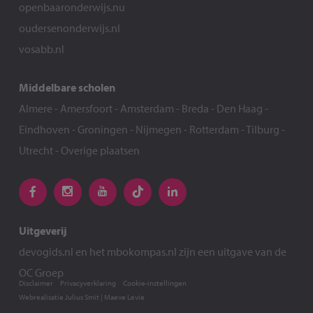
openbaaronderwijs.nu
oudersenonderwijs.nl
vosabb.nl
Middelbare scholen
Almere
-
Amersfoort
-
Amsterdam
-
Breda
-
Den Haag
-
Eindhoven
-
Groningen
-
Nijmegen
-
Rotterdam
-
Tilburg
-
Utrecht
-
Overige plaatsen
Uitgeverij
devogids.nl
en het
mbokompas.nl
zijn een uitgave van de
OC Groep
Disclaimer
Privacyverklaring
Cookie-instellingen
Webrealisatie
Julius Smit
|
Maeve Levie