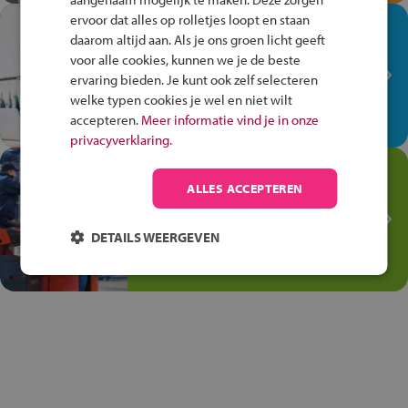
ervoor dat alles op rolletjes loopt en staan
In de winkel ben je op je
daarom altijd aan. Als je ons groen licht geeft
plek!
voor alle cookies, kunnen we je de beste
ervaring bieden. Je kunt ook zelf selecteren
Ontdek via het vmbo jouw talent
welke typen cookies je wel en niet wilt
op de winkelvloer, waar elke dag
accepteren.
Meer informatie vind je in onze
anders is!
privacyverklaring.
Jouw talent in de
ALLES ACCEPTEREN
Transport en Logistiek
Kies voor vmbo Transport en
DETAILS WEERGEVEN
logistiek: daar kun je mee
thuiskomen!