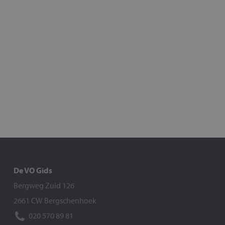
De VO Gids
Bergweg Zuid 126
2661 CW Bergschenhoek
020 570 89 81