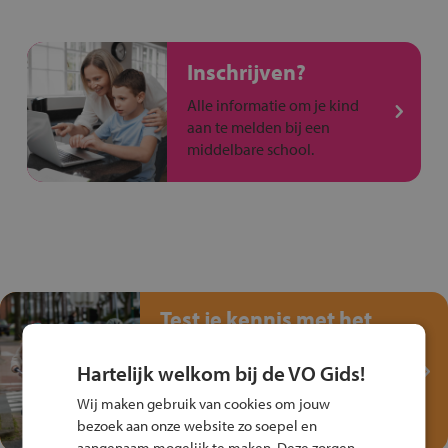
Inschrijven?
Alle informatie om je kind
aan te melden bij een
middelbare school.
Test je kennis met het
Fiets Veilig
Verkeersspel!
Hartelijk welkom bij de VO Gids!
Speel het Fiets Veilig Verkeersspel
Wij maken gebruik van cookies om jouw
en win een Cortina-fiets!
bezoek aan onze website zo soepel en
aangenaam mogelijk te maken. Deze zorgen