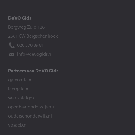
De VO Gids
Bergweg Zuid 126
2661 CW Bergschenhoek
020 570 89 81
info@devogids.nl
Partners van De VO Gids
gymnasia.nl
leergeld.nl
saarisnietgek
openbaaronderwijs.nu
oudersenonderwijs.nl
vosabb.nl