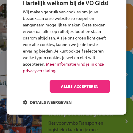
Hartelijk welkom bij de VO Gids!
Test je kennis met het
Wij maken gebruik van cookies om jouw
Fiets Veilig
bezoek aan onze website zo soepel en
Verkeersspel!
aangenaam mogelijk te maken. Deze zorgen
ervoor dat alles op rolletjes loopt en staan
Speel het Fiets Veilig Verkeersspel
daarom altijd aan. Als je ons groen licht geeft
en win een Cortina-fiets!
voor alle cookies, kunnen we je de beste
ervaring bieden. Je kunt ook zelf selecteren
welke typen cookies je wel en niet wilt
In de winkel ben je op je
accepteren.
Meer informatie vind je in onze
plek!
privacyverklaring.
Ontdek via het vmbo jouw talent
op de winkelvloer, waar elke dag
ALLES ACCEPTEREN
anders is!
DETAILS WEERGEVEN
Jouw talent in de
Transport en Logistiek
Kies voor vmbo Transport en
logistiek: daar kun je mee