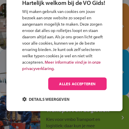
Hartelijk welkom bij de VO Gids!
Test je kennis met het
Wij maken gebruik van cookies om jouw
Fiets Veilig
bezoek aan onze website zo soepel en
Verkeersspel!
aangenaam mogelijk te maken. Deze zorgen
ervoor dat alles op rolletjes loopt en staan
Speel het Fiets Veilig Verkeersspel
daarom altijd aan. Als je ons groen licht geeft
en win een Cortina-fiets!
voor alle cookies, kunnen we je de beste
ervaring bieden. Je kunt ook zelf selecteren
welke typen cookies je wel en niet wilt
In de winkel ben je op je
accepteren.
Meer informatie vind je in onze
plek!
privacyverklaring.
Ontdek via het vmbo jouw talent
op de winkelvloer, waar elke dag
ALLES ACCEPTEREN
anders is!
DETAILS WEERGEVEN
Jouw talent in de
Transport en Logistiek
Kies voor vmbo Transport en
logistiek: daar kun je mee