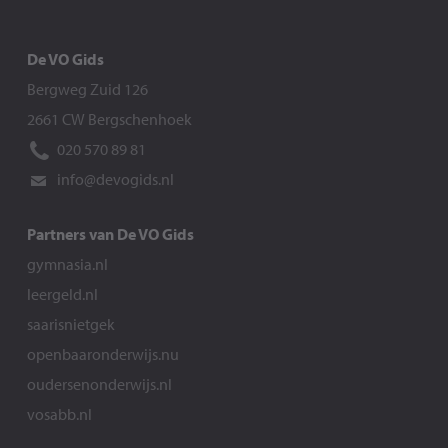
De VO Gids
Bergweg Zuid 126
2661 CW Bergschenhoek
020 570 89 81
info@devogids.nl
Partners van De VO Gids
gymnasia.nl
leergeld.nl
saarisnietgek
openbaaronderwijs.nu
oudersenonderwijs.nl
vosabb.nl