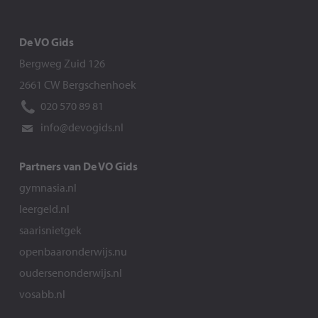
De VO Gids
Bergweg Zuid 126
2661 CW Bergschenhoek
020 570 89 81
info@devogids.nl
Partners van De VO Gids
gymnasia.nl
leergeld.nl
saarisnietgek
openbaaronderwijs.nu
oudersenonderwijs.nl
vosabb.nl