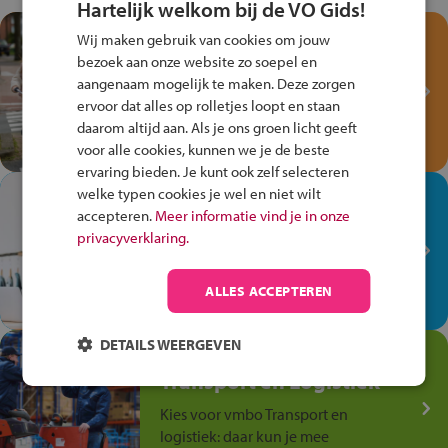
Hartelijk welkom bij de VO Gids!
Test je kennis met het
Wij maken gebruik van cookies om jouw
Fiets Veilig
bezoek aan onze website zo soepel en
Verkeersspel!
aangenaam mogelijk te maken. Deze zorgen
ervoor dat alles op rolletjes loopt en staan
Speel het Fiets Veilig Verkeersspel
daarom altijd aan. Als je ons groen licht geeft
en win een Cortina-fiets!
voor alle cookies, kunnen we je de beste
ervaring bieden. Je kunt ook zelf selecteren
welke typen cookies je wel en niet wilt
In de winkel ben je op je
accepteren.
Meer informatie vind je in onze
plek!
privacyverklaring.
Ontdek via het vmbo jouw talent
op de winkelvloer, waar elke dag
ALLES ACCEPTEREN
anders is!
DETAILS WEERGEVEN
Jouw talent in de
Transport en Logistiek
Kies voor vmbo Transport en
logistiek: daar kun je mee