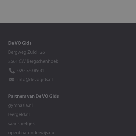
De VO Gids
Bergweg Zuid 126
2661 CW Bergschenhoek
020 570 89 81
info@devogids.nl
Partners van De VO Gids
gymnasia.nl
leergeld.nl
saarisnietgek
openbaaronderwijs.nu