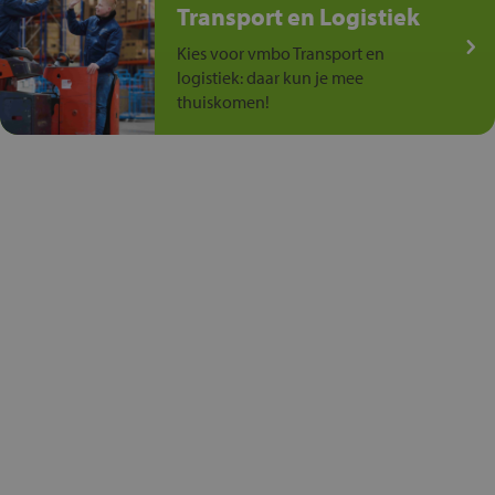
Transport en Logistiek
Kies voor vmbo Transport en
logistiek: daar kun je mee
thuiskomen!