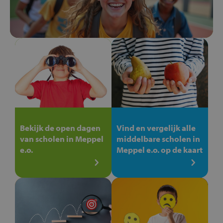
Bekijk de open dagen
Vind en vergelijk alle
van scholen in Meppel
middelbare scholen in
e.o.
Meppel e.o. op de kaart