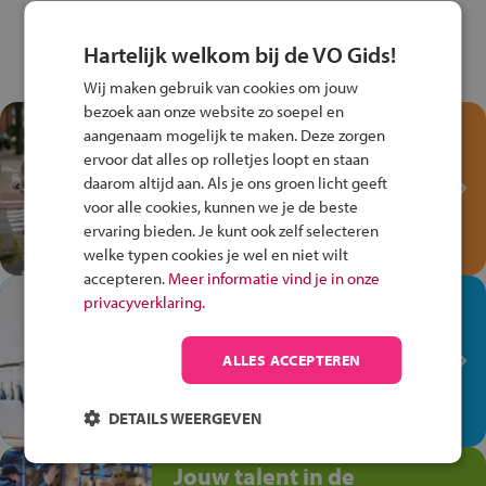
Hartelijk welkom bij de VO Gids!
Wij maken gebruik van cookies om jouw
bezoek aan onze website zo soepel en
Test je kennis met het
aangenaam mogelijk te maken. Deze zorgen
Fiets Veilig
ervoor dat alles op rolletjes loopt en staan
Verkeersspel!
daarom altijd aan. Als je ons groen licht geeft
voor alle cookies, kunnen we je de beste
Speel het Fiets Veilig Verkeersspel
ervaring bieden. Je kunt ook zelf selecteren
en win een Cortina-fiets!
welke typen cookies je wel en niet wilt
accepteren.
Meer informatie vind je in onze
In de winkel ben je op je
privacyverklaring.
plek!
ALLES ACCEPTEREN
Ontdek via het vmbo jouw talent
op de winkelvloer, waar elke dag
anders is!
DETAILS WEERGEVEN
Jouw talent in de