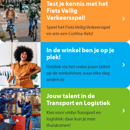
Test je kennis met het
Fiets Veilig
Verkeersspel!
Speel het Fiets Veilig Verkeersspel
en win een Cortina-fiets!
In de winkel ben je op je
plek!
Ontdek via het vmbo jouw talent
op de winkelvloer, waar elke dag
anders is!
Jouw talent in de
Transport en Logistiek
Kies voor vmbo Transport en
logistiek: daar kun je mee
thuiskomen!