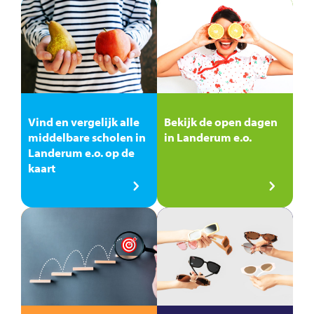
Vind en vergelijk alle
Bekijk de open dagen
middelbare scholen in
in Landerum e.o.
Landerum e.o. op de
kaart