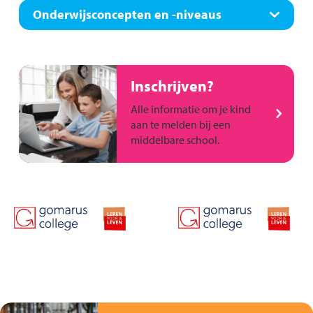
Onderwijsconcepten en -niveaus
Inschrijven?
Alle informatie om je kind
aan te melden bij een
middelbare school.