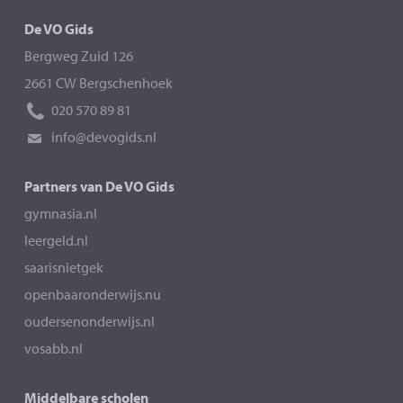
De VO Gids
Bergweg Zuid 126
2661 CW Bergschenhoek
020 570 89 81
info@devogids.nl
Partners van De VO Gids
gymnasia.nl
leergeld.nl
saarisnietgek
openbaaronderwijs.nu
oudersenonderwijs.nl
vosabb.nl
Middelbare scholen