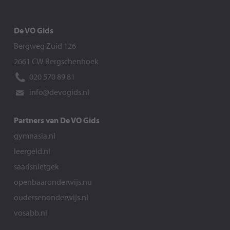
De VO Gids
Bergweg Zuid 126
2661 CW Bergschenhoek
020 570 89 81
info@devogids.nl
Partners van De VO Gids
gymnasia.nl
leergeld.nl
saarisnietgek
openbaaronderwijs.nu
oudersenonderwijs.nl
vosabb.nl