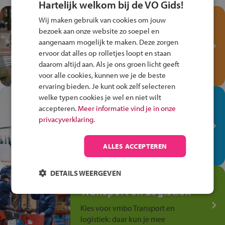
Hartelijk welkom bij de VO Gids!
Test je kennis met het
Wij maken gebruik van cookies om jouw
Fiets Veilig
bezoek aan onze website zo soepel en
Verkeersspel!
aangenaam mogelijk te maken. Deze zorgen
ervoor dat alles op rolletjes loopt en staan
Speel het Fiets Veilig Verkeersspel
daarom altijd aan. Als je ons groen licht geeft
en win een Cortina-fiets!
voor alle cookies, kunnen we je de beste
ervaring bieden. Je kunt ook zelf selecteren
welke typen cookies je wel en niet wilt
In de winkel ben je op je
accepteren.
Meer informatie vind je in onze
plek!
privacyverklaring.
Ontdek via het vmbo jouw talent
op de winkelvloer, waar elke dag
ALLES ACCEPTEREN
anders is!
DETAILS WEERGEVEN
Jouw talent in de
Transport en Logistiek
Kies voor vmbo Transport en
logistiek: daar kun je mee