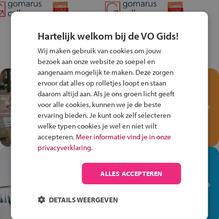
Hartelijk welkom bij de VO Gids!
Wij maken gebruik van cookies om jouw
bezoek aan onze website zo soepel en
aangenaam mogelijk te maken. Deze zorgen
Test je kennis met het
ervoor dat alles op rolletjes loopt en staan
Fiets Veilig
daarom altijd aan. Als je ons groen licht geeft
Verkeersspel!
voor alle cookies, kunnen we je de beste
ervaring bieden. Je kunt ook zelf selecteren
Speel het Fiets Veilig Verkeersspel
welke typen cookies je wel en niet wilt
en win een Cortina-fiets!
accepteren.
Meer informatie vind je in onze
privacyverklaring.
In de winkel ben je op je
plek!
ALLES ACCEPTEREN
Ontdek via het vmbo jouw talent
op de winkelvloer, waar elke dag
DETAILS WEERGEVEN
anders is!