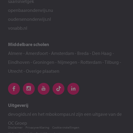
saarisnietgek
openbaaronderwijs.nu
oudersenonderwijs.nl
vosabb.nl
Middelbare scholen
Almere
-
Amersfoort
-
Amsterdam
-
Breda
-
Den Haag
-
Eindhoven
-
Groningen
-
Nijmegen
-
Rotterdam
-
Tilburg
-
Utrecht
-
Overige plaatsen
Uitgeverij
devogids.nl
en het
mbokompas.nl
zijn een uitgave van de
OC Groep
Disclaimer
Privacyverklaring
Cookie-instellingen