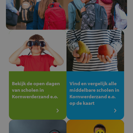
Bekijk de open dagen
Vind en vergelijk alle
van scholen in
middelbare scholen in
Kornwerderzand e.o.
Kornwerderzand e.o.
op de kaart