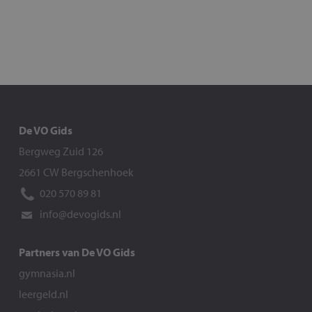
De VO Gids
Bergweg Zuid 126
2661 CW Bergschenhoek
020 570 89 81
info@devogids.nl
Partners van De VO Gids
gymnasia.nl
leergeld.nl