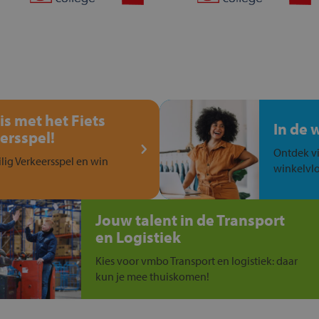
is met het Fiets
In de 
ersspel!
Ontdek vi
ilig Verkeersspel en win
winkelvlo
Jouw talent in de Transport
en Logistiek
Kies voor vmbo Transport en logistiek: daar
kun je mee thuiskomen!