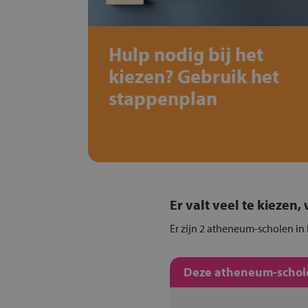
Hulp nodig bij het
kiezen? Gebruik het
stappenplan
Er valt veel te kiezen
Er zijn 2 atheneum-scholen in
Deze atheneum-schole