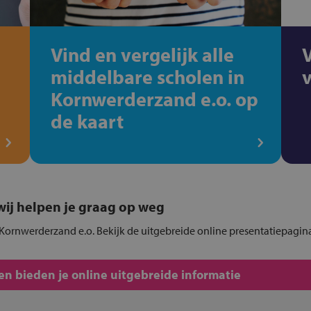
Vind en vergelijk alle
middelbare scholen in
Kornwerderzand e.o. op
de kaart
, wij helpen je graag op weg
 Kornwerderzand e.o. Bekijk de uitgebreide online presentatiepagin
n bieden je online uitgebreide informatie