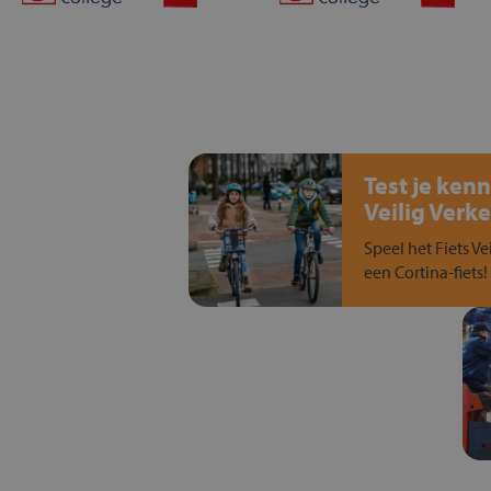
Test je kenn
Veilig Verke
Speel het Fiets Ve
een Cortina-fiets!