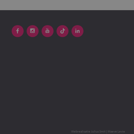
Webrealisatie
Julius Smit
|
Maeve Levie