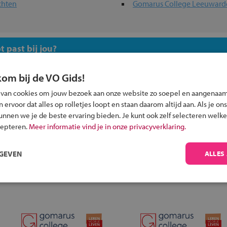
chten
Gomarus College Leeuward
 past bij jou?
kom bij de VO Gids!
 van cookies om jouw bezoek aan onze website zo soepel en aangenaam
ervoor dat alles op rolletjes loopt en staan daarom altijd aan. Als je ons
kunnen we je de beste ervaring bieden. Je kunt ook zelf selecteren welke
Inschrijven?
cepteren.
Meer informatie vind je in onze privacyverklaring.
Alle informatie om je kind aan te melden bij
een middelbare school.
RGEVEN
ALLES