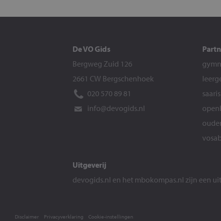
De VO Gids
Partn
Bergweg Zuid 126
gymna
2661 CW Bergschenhoek
leerg
020 570 89 81
saari
info@devogids.nl
openb
ouder
vosab
Uitgeverij
devogids.nl
en het
mbokompas.nl
zijn een u
Disclaimer
Privacyverklaring
Cookie-instellingen