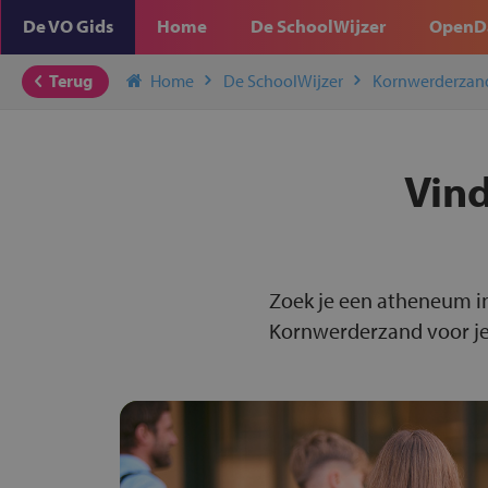
De VO Gids
Home
De SchoolWijzer
OpenD
Terug
Home
De SchoolWijzer
Kornwerderzan
Vind
Zoek je een atheneum i
Kornwerderzand voor je 