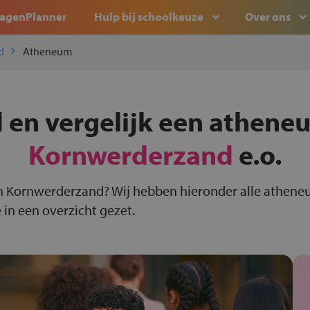
agenPlanner
Hulp bij schoolkeuze
Over ons
d
Atheneum
 en vergelijk een athene
Kornwerderzand
e.o.
n Kornwerderzand? Wij hebben hieronder alle athene
in een overzicht gezet.