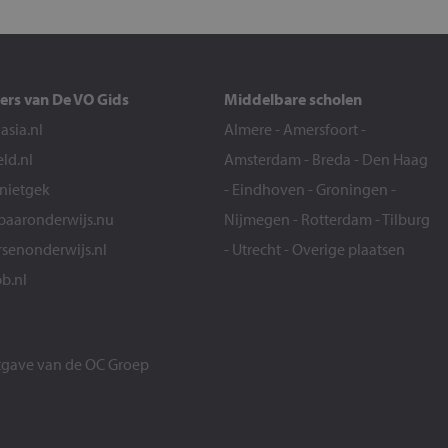
ers van De VO Gids
Middelbare scholen
sia.nl
Almere
-
Amersfoort
-
eld.nl
Amsterdam
-
Breda
-
Den Haag
snietgek
-
Eindhoven
-
Groningen
-
aaronderwijs.nu
Nijmegen
-
Rotterdam
-
Tilburg
senonderwijs.nl
-
Utrecht
-
Overige plaatsen
b.nl
itgave van de
OC Groep