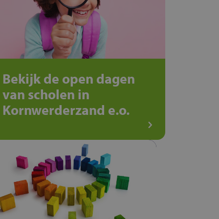
Bekijk de open dagen
van scholen in
Kornwerderzand e.o.