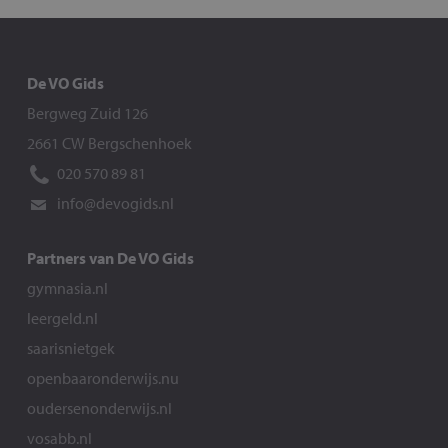
De VO Gids
Bergweg Zuid 126
2661 CW Bergschenhoek
020 570 89 81
info@devogids.nl
Partners van De VO Gids
gymnasia.nl
leergeld.nl
saarisnietgek
openbaaronderwijs.nu
oudersenonderwijs.nl
vosabb.nl