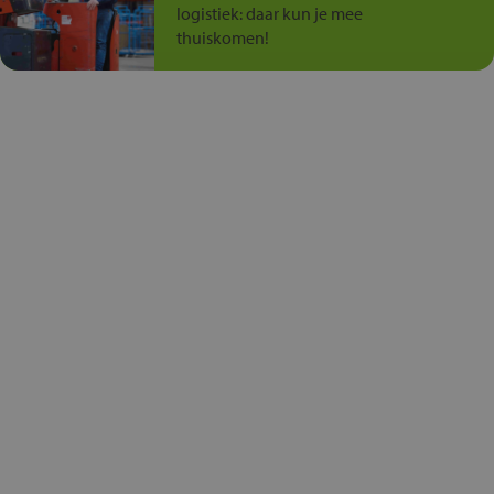
logistiek: daar kun je mee
thuiskomen!