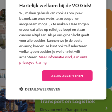
Hartelijk welkom bij de VO Gids!
Wij maken gebruik van cookies om jouw
Test je kennis met het
bezoek aan onze website zo soepel en
Fiets Veilig
aangenaam mogelijk te maken. Deze zorgen
Verkeersspel!
ervoor dat alles op rolletjes loopt en staan
daarom altijd aan. Als je ons groen licht geeft
Speel het Fiets Veilig Verkeersspel
voor alle cookies, kunnen we je de beste
en win een Cortina-fiets!
ervaring bieden. Je kunt ook zelf selecteren
welke typen cookies je wel en niet wilt
In de winkel ben je op je
accepteren.
Meer informatie vind je in onze
plek!
privacyverklaring.
Ontdek via het vmbo jouw talent
op de winkelvloer, waar elke dag
ALLES ACCEPTEREN
anders is!
DETAILS WEERGEVEN
Jouw talent in de
Transport en Logistiek
Kies voor vmbo Transport en