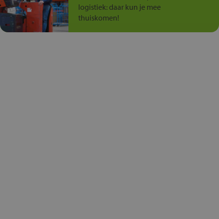
logistiek: daar kun je mee
thuiskomen!