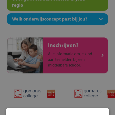
regio
Welk onderwijsconcept past bij jou?
Inschrijven?
Alle informatie om je kind
aan te melden bij een
middelbare school.