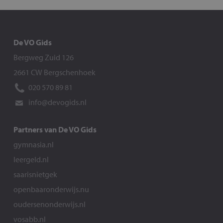
De VO Gids
Bergweg Zuid 126
2661 CW Bergschenhoek
020 570 89 81
info@devogids.nl
Partners van De VO Gids
gymnasia.nl
leergeld.nl
saarisnietgek
openbaaronderwijs.nu
oudersenonderwijs.nl
vosabb.nl