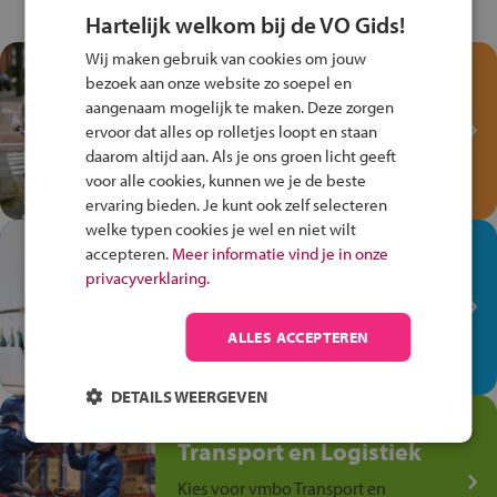
Hartelijk welkom bij de VO Gids!
Wij maken gebruik van cookies om jouw
Test je kennis met het
bezoek aan onze website zo soepel en
Fiets Veilig
aangenaam mogelijk te maken. Deze zorgen
Verkeersspel!
ervoor dat alles op rolletjes loopt en staan
daarom altijd aan. Als je ons groen licht geeft
Speel het Fiets Veilig Verkeersspel
voor alle cookies, kunnen we je de beste
en win een Cortina-fiets!
ervaring bieden. Je kunt ook zelf selecteren
welke typen cookies je wel en niet wilt
In de winkel ben je op je
accepteren.
Meer informatie vind je in onze
plek!
privacyverklaring.
Ontdek via het vmbo jouw talent
op de winkelvloer, waar elke dag
ALLES ACCEPTEREN
anders is!
DETAILS WEERGEVEN
Jouw talent in de
Transport en Logistiek
Kies voor vmbo Transport en