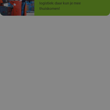
logistiek: daar kun je mee
thuiskomen!