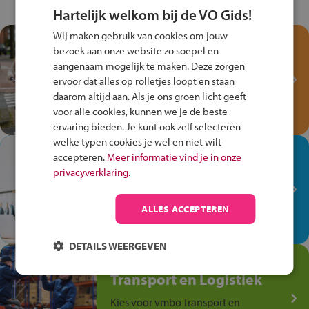
Hartelijk welkom bij de VO Gids!
Wij maken gebruik van cookies om jouw
Test je kennis met het
bezoek aan onze website zo soepel en
Fiets Veilig
aangenaam mogelijk te maken. Deze zorgen
Verkeersspel!
ervoor dat alles op rolletjes loopt en staan
daarom altijd aan. Als je ons groen licht geeft
Speel het Fiets Veilig Verkeersspel
voor alle cookies, kunnen we je de beste
en win een Cortina-fiets!
ervaring bieden. Je kunt ook zelf selecteren
welke typen cookies je wel en niet wilt
In de winkel ben je op je
accepteren.
Meer informatie vind je in onze
plek!
privacyverklaring.
Ontdek via het vmbo jouw talent
op de winkelvloer, waar elke dag
ALLES ACCEPTEREN
anders is!
DETAILS WEERGEVEN
Jouw talent in de
Transport en Logistiek
Kies voor vmbo Transport en