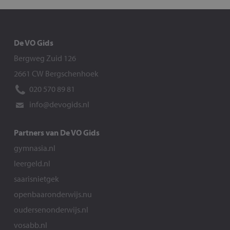
De VO Gids
Bergweg Zuid 126
2661 CW Bergschenhoek
020 570 89 81
info@devogids.nl
Partners van De VO Gids
gymnasia.nl
leergeld.nl
saarisnietgek
openbaaronderwijs.nu
oudersenonderwijs.nl
vosabb.nl