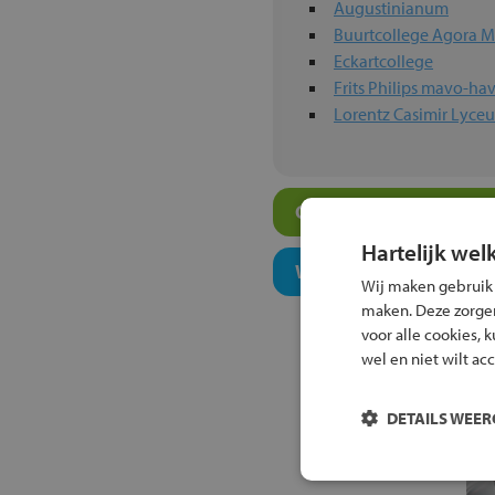
Augustinianum
Buurtcollege Agora M
Eckartcollege
Frits Philips mavo-
Lorentz Casimir Lyce
Overige atheneum-sch
Hartelijk wel
Welk onderwijsconcept
Wij maken gebruik
maken. Deze zorgen 
voor alle cookies, 
wel en niet wilt ac
DETAILS WEE