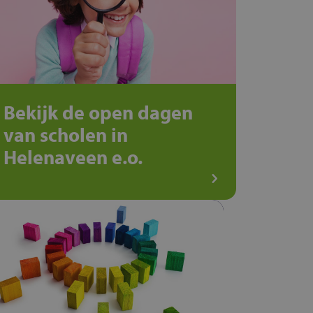
Bekijk de open dagen
van scholen in
Helenaveen e.o.