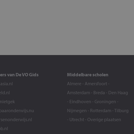
ers van De VO Gids
Middelbare scholen
sia.nl
Almere
-
Amersfoort
-
eld.nl
Amsterdam
-
Breda
-
Den Haag
snietgek
-
Eindhoven
-
Groningen
-
aaronderwijs.nu
Nijmegen
-
Rotterdam
-
Tilburg
senonderwijs.nl
-
Utrecht
-
Overige plaatsen
b.nl