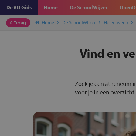
De VO Gids
Home
De SchoolWijzer
OpenD
Terug
Home
De SchoolWijzer
Helenaveen
Vind en ve
Zoek je een atheneum i
voor je in een overzicht