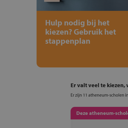
Hulp nodig bij het
kiezen? Gebruik het
stappenplan
Er valt veel te kiezen
Er zijn 11 atheneum-scholen i
Deze atheneum-schole