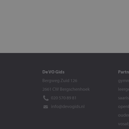
De VO Gids
Partn
Bergweg Zuid 126
gymna
2661 CW Bergschenhoek
leerg
020 570 89 81
saari
info@devogids.nl
openb
ouder
vosab