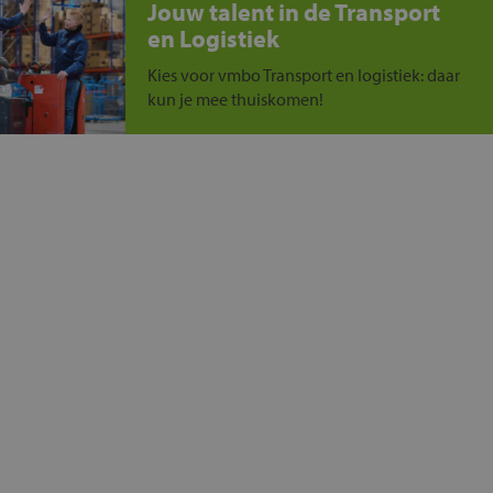
Jouw talent in de Transport
en Logistiek
Kies voor vmbo Transport en logistiek: daar
kun je mee thuiskomen!