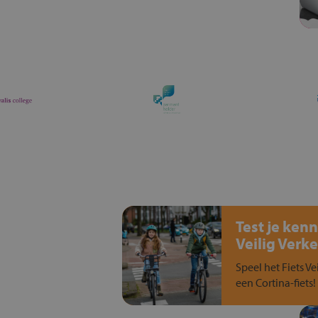
Test je kenn
Veilig Verke
Speel het Fiets Ve
een Cortina-fiets!