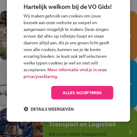
Hartelijk welkom bij de VO Gids!
Wij maken gebruik van cookies om jouw
Test je kennis met het
bezoek aan onze website zo soepel en
Fiets Veilig
aangenaam mogelijk te maken. Deze zorgen
Verkeersspel!
ervoor dat alles op rolletjes loopt en staan
daarom altijd aan. Als je ons groen licht geeft
Speel het Fiets Veilig Verkeersspel
voor alle cookies, kunnen we je de beste
en win een Cortina-fiets!
ervaring bieden. Je kunt ook zelf selecteren
welke typen cookies je wel en niet wilt
In de winkel ben je op je
accepteren.
Meer informatie vind je in onze
plek!
privacyverklaring.
Ontdek via het vmbo jouw talent
op de winkelvloer, waar elke dag
ALLES ACCEPTEREN
anders is!
DETAILS WEERGEVEN
Jouw talent in de
Transport en Logistiek
Kies voor vmbo Transport en