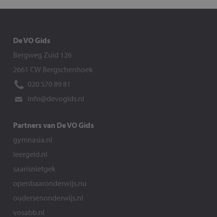
De VO Gids
Bergweg Zuid 126
2661 CW Bergschenhoek
020 570 89 81
info@devogids.nl
Partners van De VO Gids
gymnasia.nl
leergeld.nl
saarisnietgek
openbaaronderwijs.nu
oudersenonderwijs.nl
vosabb.nl