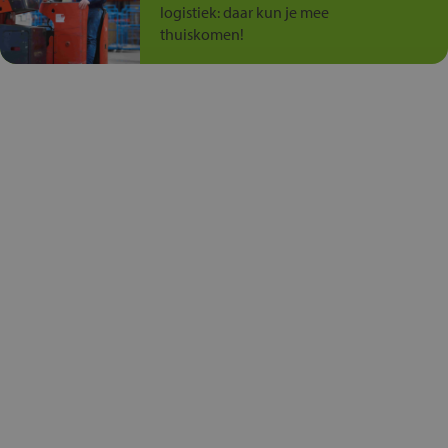
logistiek: daar kun je mee
thuiskomen!