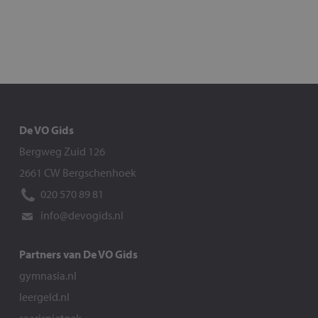
De VO Gids
Bergweg Zuid 126
2661 CW Bergschenhoek
020 570 89 81
info@devogids.nl
Partners van De VO Gids
gymnasia.nl
leergeld.nl