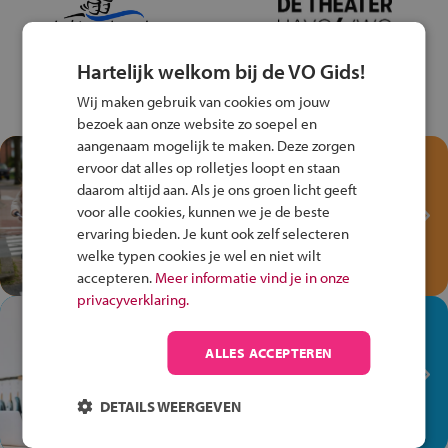
Hartelijk welkom bij de VO Gids!
Wij maken gebruik van cookies om jouw
bezoek aan onze website zo soepel en
aangenaam mogelijk te maken. Deze zorgen
Test je kennis met het
ervoor dat alles op rolletjes loopt en staan
Fiets Veilig
daarom altijd aan. Als je ons groen licht geeft
Verkeersspel!
voor alle cookies, kunnen we je de beste
ervaring bieden. Je kunt ook zelf selecteren
Speel het Fiets Veilig Verkeersspel
welke typen cookies je wel en niet wilt
en win een Cortina-fiets!
accepteren.
Meer informatie vind je in onze
privacyverklaring.
In de winkel ben je op je
plek!
ALLES ACCEPTEREN
Ontdek via het vmbo jouw talent
op de winkelvloer, waar elke dag
DETAILS WEERGEVEN
anders is!