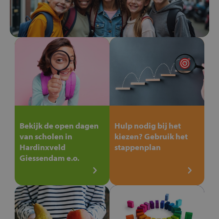
Bekijk de open dagen
Hulp nodig bij het
van scholen in
kiezen? Gebruik het
Hardinxveld
stappenplan
Giessendam e.o.