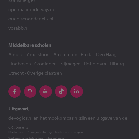
saarisnietgek
openbaaronderwijs.nu
oudersenonderwijs.nl
vosabb.nl
Middelbare scholen
Almere
-
Amersfoort
-
Amsterdam
-
Breda
-
Den Haag
-
Eindhoven
-
Groningen
-
Nijmegen
-
Rotterdam
-
Tilburg
-
Utrecht
-
Overige plaatsen
Uitgeverij
devogids.nl
en het
mbokompas.nl
zijn een uitgave van de
OC Groep
Disclaimer
Privacyverklaring
Cookie-instellingen
Webrealisatie
Julius Smit
|
Maeve Levie