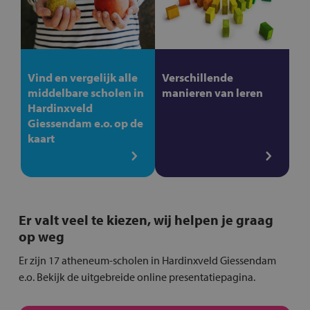
Vind en vergelijk alle
Verschillende
middelbare scholen in
manieren van leren
Hardinxveld
Giessendam e.o. op de
kaart
Er valt veel te kiezen, wij helpen je graag
op weg
Er zijn 17 atheneum-scholen in Hardinxveld Giessendam
e.o. Bekijk de uitgebreide online presentatiepagina.