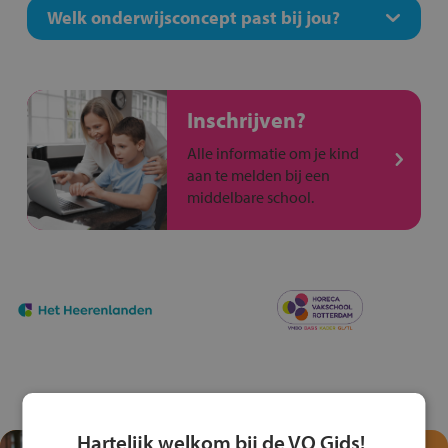
Welk onderwijsconcept past bij jou?
Inschrijven?
Alle informatie om je kind
aan te melden bij een
middelbare school.
Hartelijk welkom bij de VO Gids!