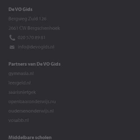
De VO Gids
Bergweg Zuid 126
2661 CW Bergschenhoek
020 570 89 81
info@devogids.nl
Partners van De VO Gids
gymnasia.nl
leergeld.nl
saarisnietgek
openbaaronderwijs.nu
oudersenonderwijs.nl
vosabb.nl
Middelbare scholen