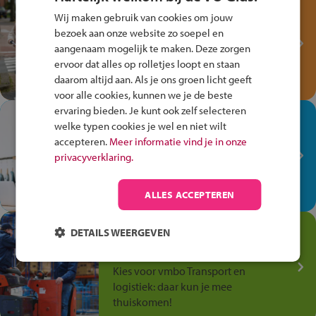
Test je kennis met het
Wij maken gebruik van cookies om jouw
Fiets Veilig
bezoek aan onze website zo soepel en
Verkeersspel!
aangenaam mogelijk te maken. Deze zorgen
Speel het Fiets Veilig Verkeersspel
ervoor dat alles op rolletjes loopt en staan
en win een Cortina-fiets!
daarom altijd aan. Als je ons groen licht geeft
voor alle cookies, kunnen we je de beste
ervaring bieden. Je kunt ook zelf selecteren
In de winkel ben je op je
welke typen cookies je wel en niet wilt
plek!
accepteren.
Meer informatie vind je in onze
privacyverklaring.
Ontdek via het vmbo jouw talent
op de winkelvloer, waar elke dag
anders is!
ALLES ACCEPTEREN
Jouw talent in de
DETAILS WEERGEVEN
Transport en Logistiek
Kies voor vmbo Transport en
logistiek: daar kun je mee
thuiskomen!