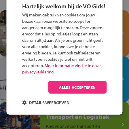
Hartelijk welkom bij de VO Gids!
Wij maken gebruik van cookies om jouw
Test je kennis met het
bezoek aan onze website zo soepel en
Fiets Veilig
aangenaam mogelijk te maken. Deze zorgen
Verkeersspel!
ervoor dat alles op rolletjes loopt en staan
daarom altijd aan. Als je ons groen licht geeft
Speel het Fiets Veilig Verkeersspel
voor alle cookies, kunnen we je de beste
en win een Cortina-fiets!
ervaring bieden. Je kunt ook zelf selecteren
welke typen cookies je wel en niet wilt
In de winkel ben je op je
accepteren.
Meer informatie vind je in onze
plek!
privacyverklaring.
Ontdek via het vmbo jouw talent
op de winkelvloer, waar elke dag
ALLES ACCEPTEREN
anders is!
DETAILS WEERGEVEN
Jouw talent in de
Transport en Logistiek
Kies voor vmbo Transport en