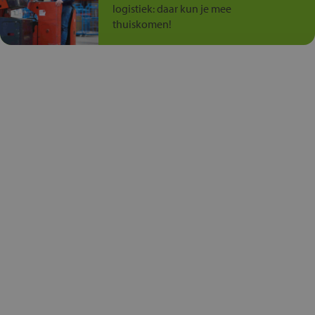
logistiek: daar kun je mee
thuiskomen!