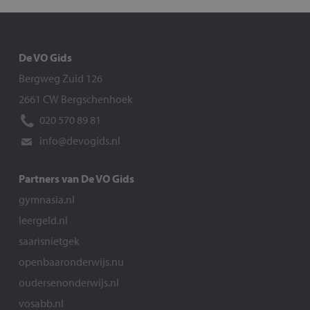
De VO Gids
Bergweg Zuid 126
2661 CW Bergschenhoek
020 570 89 81
info@devogids.nl
Partners van De VO Gids
gymnasia.nl
leergeld.nl
saarisnietgek
openbaaronderwijs.nu
oudersenonderwijs.nl
vosabb.nl