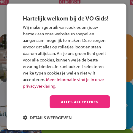
Hartelijk welkom bij de VO Gids!
Wij maken gebruik van cookies om jouw
bezoek aan onze website zo soepel en
aangenaam mogelijk te maken. Deze zorgen
Test je kennis met het
ervoor dat alles op rolletjes loopt en staan
Fiets Veilig
daarom altijd aan. Als je ons groen licht geeft
Verkeersspel!
voor alle cookies, kunnen we je de beste
ervaring bieden. Je kunt ook zelf selecteren
Speel het Fiets Veilig Verkeersspel
welke typen cookies je wel en niet wilt
en win een Cortina-fiets!
accepteren.
Meer informatie vind je in onze
privacyverklaring.
In de winkel ben je op je
plek!
ALLES ACCEPTEREN
Ontdek via het vmbo jouw talent
op de winkelvloer, waar elke dag
DETAILS WEERGEVEN
anders is!