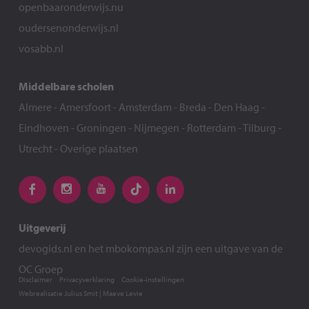
openbaaronderwijs.nu
oudersenonderwijs.nl
vosabb.nl
Middelbare scholen
Almere
-
Amersfoort
-
Amsterdam
-
Breda
-
Den Haag
-
Eindhoven
-
Groningen
-
Nijmegen
-
Rotterdam
-
Tilburg
-
Utrecht
-
Overige plaatsen
Uitgeverij
devogids.nl
en het
mbokompas.nl
zijn een uitgave van de
OC Groep
Disclaimer
Privacyverklaring
Cookie-instellingen
Webrealisatie
Julius Smit
|
Maeve Levie