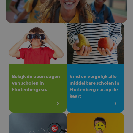
Bekijk de open dagen
Vind en vergelijk alle
van scholen in
middelbare scholen in
Fluitenberg e.o.
Fluitenberg e.o. op de
kaart