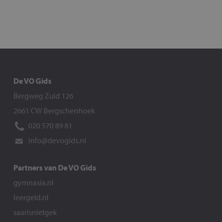
De VO Gids
Bergweg Zuid 126
2661 CW Bergschenhoek
020 570 89 81
info@devogids.nl
Partners van De VO Gids
gymnasia.nl
leergeld.nl
saarisnietgek