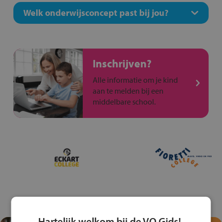
Welk onderwijsconcept past bij jou?
Inschrijven?
Alle informatie om je kind
aan te melden bij een
middelbare school.
Hartelijk welkom bij de VO Gids!