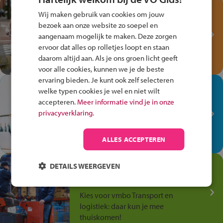
Test je kennis met het
Wij maken gebruik van cookies om jouw
Fiets Veilig
bezoek aan onze website zo soepel en
Verkeersspel!
aangenaam mogelijk te maken. Deze zorgen
ervoor dat alles op rolletjes loopt en staan
Speel het Fiets Veilig Verkeersspel
daarom altijd aan. Als je ons groen licht geeft
en win een Cortina-fiets!
voor alle cookies, kunnen we je de beste
ervaring bieden. Je kunt ook zelf selecteren
In de winkel ben je op je
welke typen cookies je wel en niet wilt
plek!
accepteren.
Meer informatie vind je in onze
privacyverklaring.
Ontdek via het vmbo jouw talent
op de winkelvloer, waar elke dag
anders is!
ALLES ACCEPTEREN
Jouw talent in de
DETAILS WEERGEVEN
Transport en Logistiek
Kies voor vmbo Transport en
logistiek: daar kun je mee
thuiskomen!