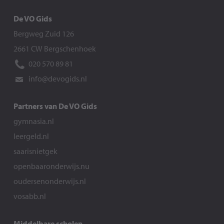
De VO Gids
Bergweg Zuid 126
2661 CW Bergschenhoek
020 570 89 81
info@devogids.nl
Partners van De VO Gids
gymnasia.nl
leergeld.nl
saarisnietgek
openbaaronderwijs.nu
oudersenonderwijs.nl
vosabb.nl
Middelbare scholen