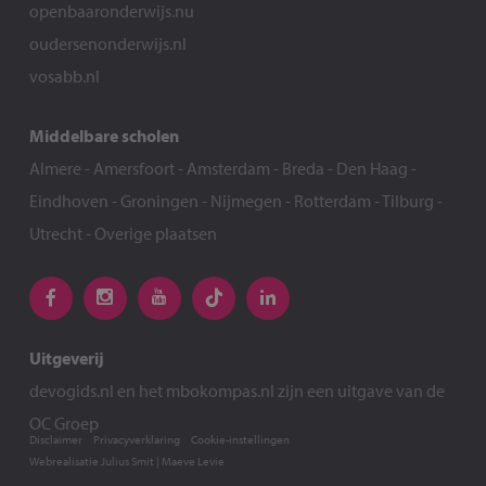
openbaaronderwijs.nu
oudersenonderwijs.nl
vosabb.nl
Middelbare scholen
Almere
-
Amersfoort
-
Amsterdam
-
Breda
-
Den Haag
-
Eindhoven
-
Groningen
-
Nijmegen
-
Rotterdam
-
Tilburg
-
Utrecht
-
Overige plaatsen
Uitgeverij
devogids.nl
en het
mbokompas.nl
zijn een uitgave van de
OC Groep
Disclaimer
Privacyverklaring
Cookie-instellingen
Webrealisatie
Julius Smit
|
Maeve Levie