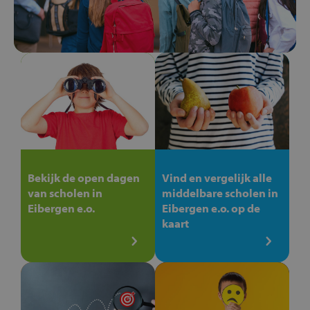
Bekijk de open dagen
Vind en vergelijk alle
van scholen in
middelbare scholen in
Eibergen e.o.
Eibergen e.o. op de
kaart