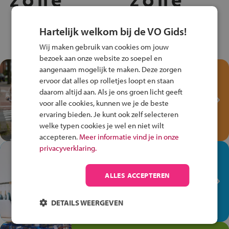
Hartelijk welkom bij de VO Gids!
Wij maken gebruik van cookies om jouw
bezoek aan onze website zo soepel en
aangenaam mogelijk te maken. Deze zorgen
Test je kennis met het
ervoor dat alles op rolletjes loopt en staan
Fiets Veilig
daarom altijd aan. Als je ons groen licht geeft
Verkeersspel!
voor alle cookies, kunnen we je de beste
ervaring bieden. Je kunt ook zelf selecteren
Speel het Fiets Veilig Verkeersspel
welke typen cookies je wel en niet wilt
en win een Cortina-fiets!
accepteren.
Meer informatie vind je in onze
privacyverklaring.
In de winkel ben je op je
plek!
ALLES ACCEPTEREN
Ontdek via het vmbo jouw talent
op de winkelvloer, waar elke dag
DETAILS WEERGEVEN
anders is!