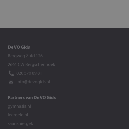
De VO Gids
Bergweg Zuid 126
2661 CW Bergschenhoek
020 570 89 81
info@devogids.nl
Partners van De VO Gids
gymnasia.nl
leergeld.nl
saarisnietgek