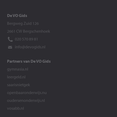
De VO Gids
Bergweg Zuid 126
2661 CW Bergschenhoek
020 570 89 81
info@devogids.nl
Partners van De VO Gids
gymnasia.nl
leergeld.nl
saarisnietgek
openbaaronderwijs.nu
oudersenonderwijs.nl
vosabb.nl