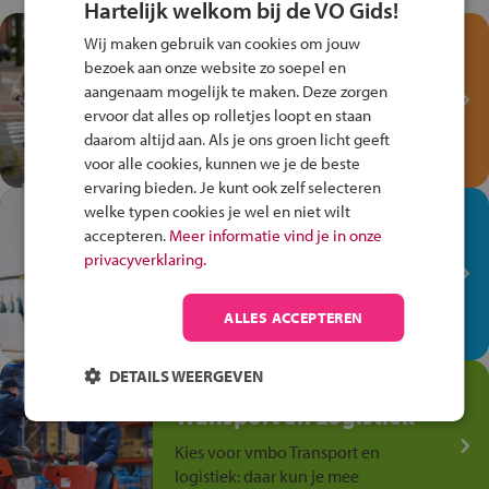
Hartelijk welkom bij de VO Gids!
Test je kennis met het
Wij maken gebruik van cookies om jouw
Fiets Veilig
bezoek aan onze website zo soepel en
Verkeersspel!
aangenaam mogelijk te maken. Deze zorgen
ervoor dat alles op rolletjes loopt en staan
Speel het Fiets Veilig Verkeersspel
daarom altijd aan. Als je ons groen licht geeft
en win een Cortina-fiets!
voor alle cookies, kunnen we je de beste
ervaring bieden. Je kunt ook zelf selecteren
welke typen cookies je wel en niet wilt
In de winkel ben je op je
accepteren.
Meer informatie vind je in onze
plek!
privacyverklaring.
Ontdek via het vmbo jouw talent
op de winkelvloer, waar elke dag
ALLES ACCEPTEREN
anders is!
DETAILS WEERGEVEN
Jouw talent in de
Transport en Logistiek
Kies voor vmbo Transport en
logistiek: daar kun je mee