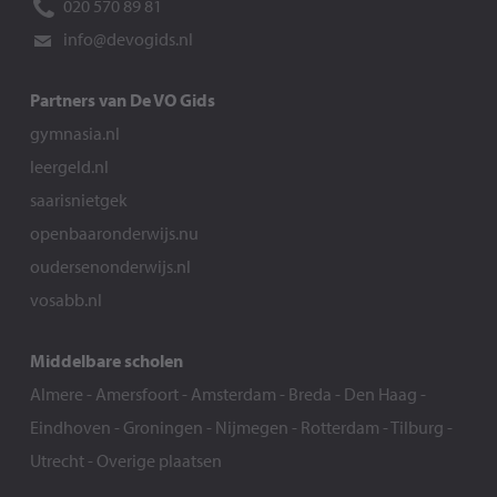
020 570 89 81
info@devogids.nl
Partners van De VO Gids
gymnasia.nl
leergeld.nl
saarisnietgek
openbaaronderwijs.nu
oudersenonderwijs.nl
vosabb.nl
Middelbare scholen
Almere
-
Amersfoort
-
Amsterdam
-
Breda
-
Den Haag
-
Eindhoven
-
Groningen
-
Nijmegen
-
Rotterdam
-
Tilburg
-
Utrecht
-
Overige plaatsen