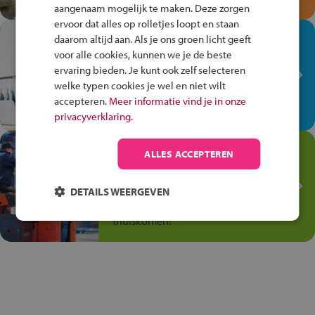
aangenaam mogelijk te maken. Deze zorgen
ervoor dat alles op rolletjes loopt en staan
In de winkel ben je op je
daarom altijd aan. Als je ons groen licht geeft
plek!
voor alle cookies, kunnen we je de beste
ervaring bieden. Je kunt ook zelf selecteren
Ontdek via het vmbo jouw talent
welke typen cookies je wel en niet wilt
op de winkelvloer, waar elke dag
accepteren.
Meer informatie vind je in onze
anders is!
privacyverklaring.
Jouw talent in de
ALLES ACCEPTEREN
Transport en Logistiek
Kies voor vmbo Transport en
DETAILS WEERGEVEN
logistiek: daar kun je mee
thuiskomen!