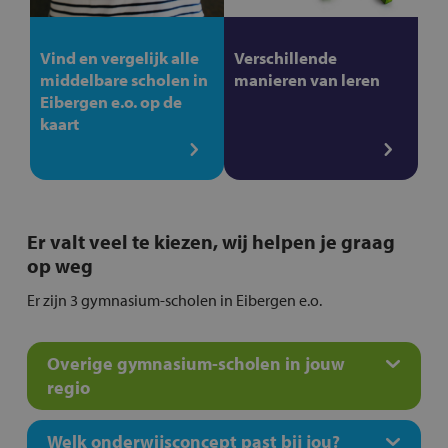
Vind en vergelijk alle
Verschillende
middelbare scholen in
manieren van leren
Eibergen e.o. op de
kaart
Er valt veel te kiezen, wij helpen je graag
op weg
Er zijn 3 gymnasium-scholen in Eibergen e.o.
Overige gymnasium-scholen in jouw
regio
Welk onderwijsconcept past bij jou?