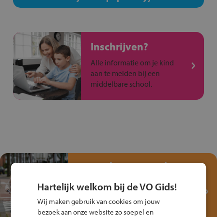
Inschrijven?
Alle informatie om je kind
aan te melden bij een
middelbare school.
Test je kennis met het
Fiets Veilig
Hartelijk welkom bij de VO Gids!
Verkeersspel!
Wij maken gebruik van cookies om jouw
Speel het Fiets Veilig Verkeersspel
bezoek aan onze website zo soepel en
en win een Cortina-fiets!