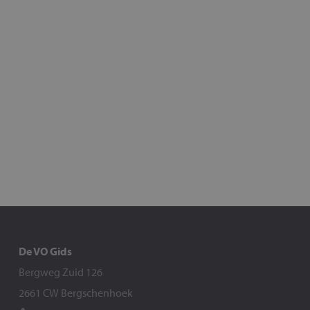
De VO Gids
Bergweg Zuid 126
2661 CW Bergschenhoek