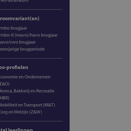
vwo-atheneum
troomvariant(en)
vmbo brugjaar
vmbo-tl (mavo)/havo brugjaar
havo/vwo brugjaar
meerjarige brugperiode
o-profielen
Economie en Ondernemen
(E&O)
Horeca, Bakkerij en Recreatie
(HBR)
Mobiliteit en Transport (M&T)
Zorg en Welzijn (Z&W)
tal leerlingen