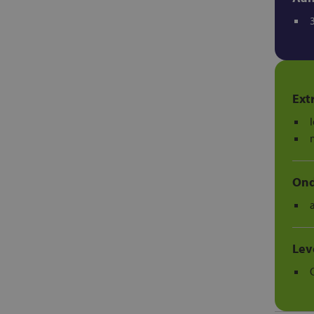
Ext
Ond
Lev