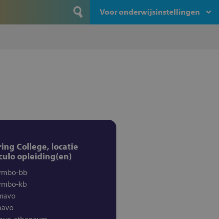
Voor onderwijsinstellingen
ring College, locatie
culo opleiding(en)
vmbo-bb
vmbo-kb
mavo
havo