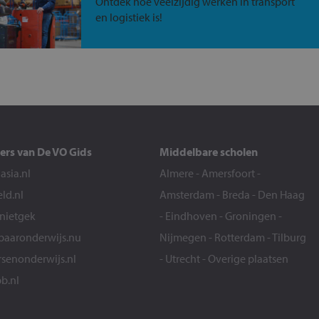
Ontdek hoe veelzijdig werken in transport
en logistiek is!
ers van De VO Gids
Middelbare scholen
sia.nl
Almere
-
Amersfoort
-
eld.nl
Amsterdam
-
Breda
-
Den Haag
snietgek
-
Eindhoven
-
Groningen
-
aaronderwijs.nu
Nijmegen
-
Rotterdam
-
Tilburg
senonderwijs.nl
-
Utrecht
-
Overige plaatsen
b.nl