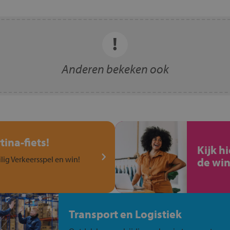
Anderen bekeken ook
ina-fiets!
Kijk h
ilig Verkeersspel en win!
de win
Transport en Logistiek