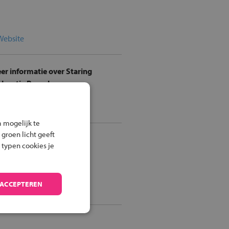
Website
er informatie over Staring
 locatie Borculo
Stuur een e-mail
 mogelijk te
 groen licht geeft
iets of het OV
 typen cookies je
Route per fiets
 ACCEPTEREN
Route met het OV