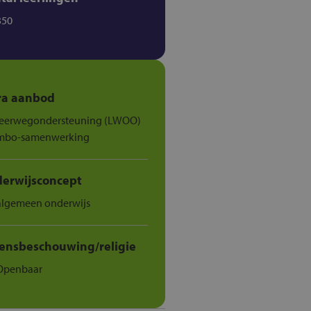
350
ra aanbod
leerwegondersteuning (LWOO)
mbo-samenwerking
erwijsconcept
algemeen onderwijs
ensbeschouwing/religie
Openbaar