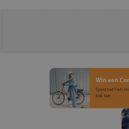
Win een Cort
Speel het Fiets Ve
Klik hier.