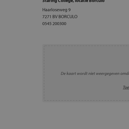
Staring College, locatie Borculo
Haarloseweg 9
7271 BV BORCULO
0545 200300
De kaart wordt niet weergegeven omda
Toe