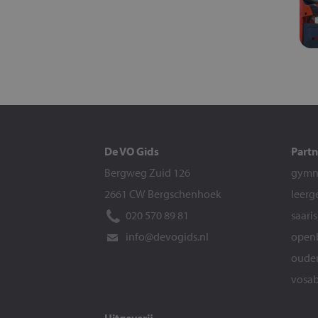
De VO Gids
Partn
Bergweg Zuid 126
gymna
2661 CW Bergschenhoek
leerg
020 570 89 81
saari
info@devogids.nl
openb
ouder
vosab