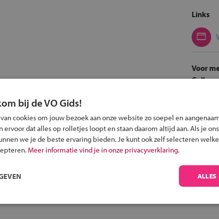
Links
Voor me
College,
kom bij de VO Gids!
 van cookies om jouw bezoek aan onze website zo soepel en aangenaam
ervoor dat alles op rolletjes loopt en staan daarom altijd aan. Als je ons
Met de f
kunnen we je de beste ervaring bieden. Je kunt ook zelf selecteren welke
cepteren.
Meer informatie vind je in onze privacyverklaring.
RGEVEN
ALLES