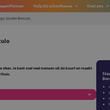
agenPlanner
Hulp bij schoolkeuze
Over ons
ege, locatie Borculo
culo
e sfeer. Je kent snel veel mensen uit de buurt en maakt
Sta
thuis.
Bor