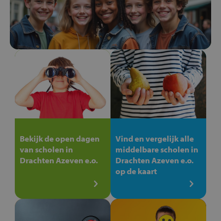
Bekijk de open dagen
Vind en vergelijk alle
van scholen in
middelbare scholen in
Drachten Azeven e.o.
Drachten Azeven e.o.
op de kaart