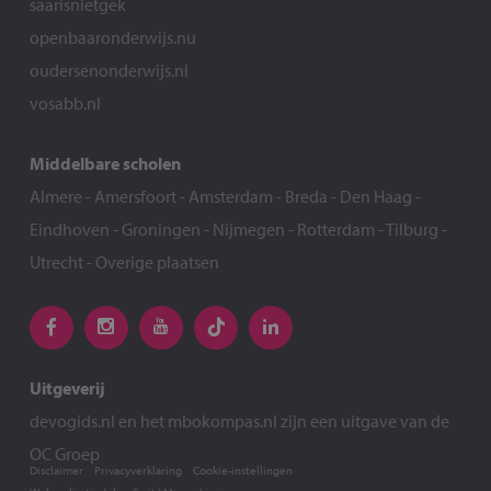
saarisnietgek
openbaaronderwijs.nu
oudersenonderwijs.nl
vosabb.nl
Middelbare scholen
Almere
-
Amersfoort
-
Amsterdam
-
Breda
-
Den Haag
-
Eindhoven
-
Groningen
-
Nijmegen
-
Rotterdam
-
Tilburg
-
Utrecht
-
Overige plaatsen
Uitgeverij
devogids.nl
en het
mbokompas.nl
zijn een uitgave van de
OC Groep
Disclaimer
Privacyverklaring
Cookie-instellingen