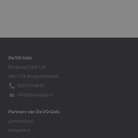
De VO Gids
Bergweg Zuid 126
2661 CW Bergschenhoek
020 570 89 81
info@devogids.nl
Partners van De VO Gids
gymnasia.nl
leergeld.nl