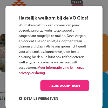
Hartelijk welkom bij de VO Gids!
Wij maken gebruik van cookies om jouw
bezoek aan onze website zo soepel en
aangenaam mogelijk te maken. Deze zorgen
Test je kennis met het
ervoor dat alles op rolletjes loopt en staan
Fiets Veilig
daarom altijd aan. Als je ons groen licht geeft
Verkeersspel!
voor alle cookies, kunnen we je de beste
ervaring bieden. Je kunt ook zelf selecteren
Speel het Fiets Veilig Verkeersspel
welke typen cookies je wel en niet wilt
en win een Cortina-fiets!
accepteren.
Meer informatie vind je in onze
privacyverklaring.
In de winkel ben je op je
plek!
ALLES ACCEPTEREN
Ontdek via het vmbo jouw talent
op de winkelvloer, waar elke dag
DETAILS WEERGEVEN
anders is!