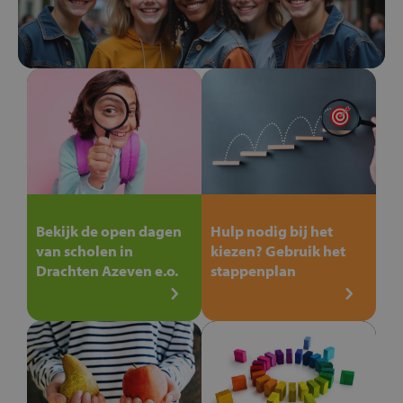
Bekijk de open dagen
Hulp nodig bij het
van scholen in
kiezen? Gebruik het
Drachten Azeven e.o.
stappenplan