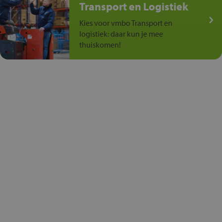
Transport en Logistiek
Kies voor vmbo Transport en
logistiek: daar kun je mee
thuiskomen!