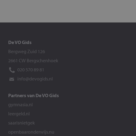
De VO Gids
Bergweg Zuid 126
2661 CW Bergschenhoek
020 570 89 81
info@devogids.nl
Partners van De VO Gids
gymnasia.nl
leergeld.nl
saarisnietgek
openbaaronderwijs.nu