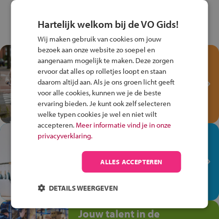
Hartelijk welkom bij de VO Gids!
Wij maken gebruik van cookies om jouw
bezoek aan onze website zo soepel en
Test je kennis met het
aangenaam mogelijk te maken. Deze zorgen
Fiets Veilig
ervoor dat alles op rolletjes loopt en staan
Verkeersspel!
daarom altijd aan. Als je ons groen licht geeft
voor alle cookies, kunnen we je de beste
Speel het Fiets Veilig Verkeersspel
ervaring bieden. Je kunt ook zelf selecteren
en win een Cortina-fiets!
welke typen cookies je wel en niet wilt
accepteren.
Meer informatie vind je in onze
In de winkel ben je op je
privacyverklaring.
plek!
ALLES ACCEPTEREN
Ontdek via het vmbo jouw talent
op de winkelvloer, waar elke dag
anders is!
DETAILS WEERGEVEN
Jouw talent in de